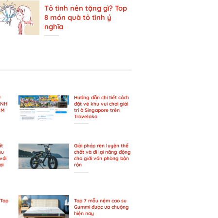
Tỏ tình nên tặng gì? Top
8 món quà tỏ tình ý
nghĩa
U
Hướng dẫn chi tiết cách
ÀNH
đặt vé khu vui chơi giải
AM
trí ở Singapore trên
Traveloka
ắt
Giải pháp rèn luyện thể
ệu
chất và đi lại năng động
với
cho giới văn phòng bận
ại
rộn
 Top
Top 7 mẫu nệm cao su
Gummi được ưa chuộng
hiện nay