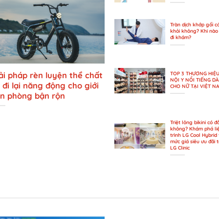
Tràn dịch khớp gối c
khỏi không? Khi nào
đi khám?
ải pháp rèn luyện thể chất
TOP 3 THƯƠNG HIỆ
NỘI Y NỔI TIẾNG D
 đi lại năng động cho giới
CHO NỮ TẠI VIỆT N
n phòng bận rộn
Triệt lông bikini có đ
không? Khám phá li
trình LG Cool Hybrid 
mức giá siêu ưu đãi t
LG Clinic