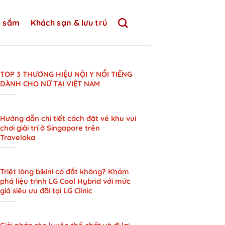
 sắm
Khách sạn & lưu trú
TOP 3 THƯƠNG HIỆU NỘI Y NỔI TIẾNG
DÀNH CHO NỮ TẠI VIỆT NAM
Hướng dẫn chi tiết cách đặt vé khu vui
chơi giải trí ở Singapore trên
Traveloka
Triệt lông bikini có đắt không? Khám
phá liệu trình LG Cool Hybrid với mức
giá siêu ưu đãi tại LG Clinic