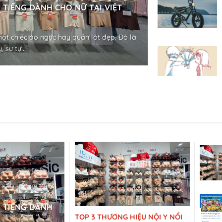
 TIẾNG DÀNH CHO NỮ TẠI VIỆT
một chiếc áo ngực hay quần lót đẹp. Đó là
 sự tự...
I TIẾNG DÀNH
TOP 3 THƯƠNG HIỆU NỘI Y NỔI