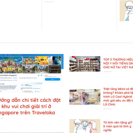
TOP 3 THƯƠNG HIỆ
NỘI Y NỔI TIẾNG D
CHO NỮ TẠI VIỆT N
Triệt lông bikini có đ
không? Khám phá li
trình LG Cool Hybrid 
ớng dẫn chi tiết cách đặt
mức giá siêu ưu đãi t
LG Clinic
 khu vui chơi giải trí ở
ngapore trên Traveloka
Tỏ tình nên tặng gì?
8 món quà tỏ tình ý
nghĩa