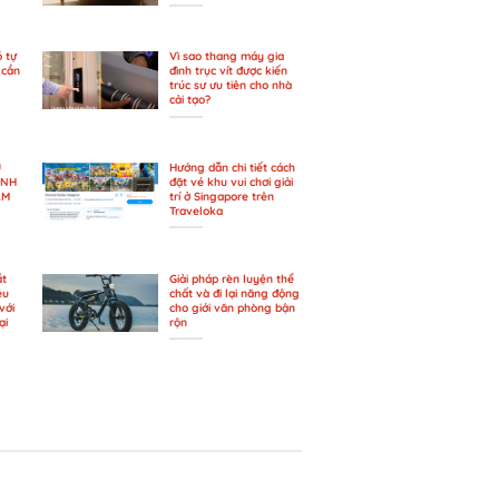
ó tự
Vì sao thang máy gia
 cần
đình trục vít được kiến
trúc sư ưu tiên cho nhà
cải tạo?
U
Hướng dẫn chi tiết cách
ÀNH
đặt vé khu vui chơi giải
AM
trí ở Singapore trên
Traveloka
ắt
Giải pháp rèn luyện thể
ệu
chất và đi lại năng động
với
cho giới văn phòng bận
ại
rộn