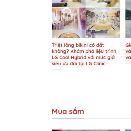
Triệt lông bikini có đắt
Gi
không? Khám phá liệu trình
và
LG Cool Hybrid với mức giá
vă
siêu ưu đãi tại LG Clinic
Mua sắm