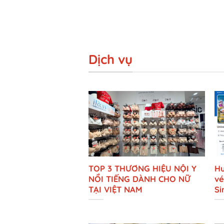
Dịch vụ
TOP 3 THƯƠNG HIỆU NỘI Y
Hư
NỔI TIẾNG DÀNH CHO NỮ
vé
TẠI VIỆT NAM
Si