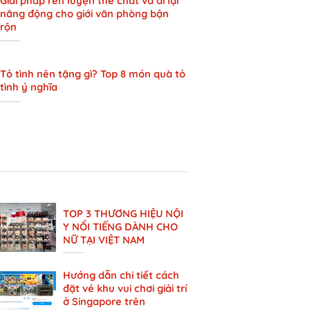
Giải pháp rèn luyện thể chất và đi lại
năng động cho giới văn phòng bận
rộn
Tỏ tình nên tặng gì? Top 8 món quà tỏ
tình ý nghĩa
TOP 3 THƯƠNG HIỆU NỘI
Y NỔI TIẾNG DÀNH CHO
NỮ TẠI VIỆT NAM
Hướng dẫn chi tiết cách
đặt vé khu vui chơi giải trí
ở Singapore trên