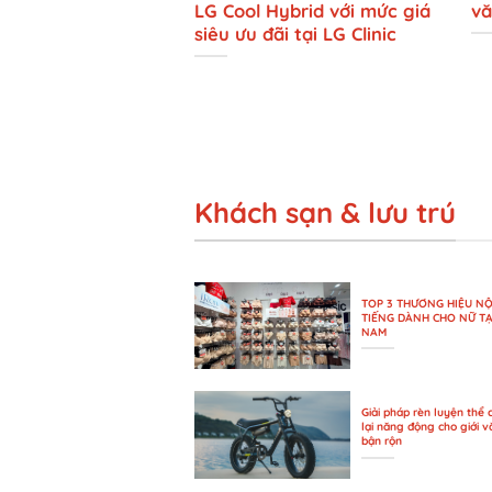
LG Cool Hybrid với mức giá
vă
siêu ưu đãi tại LG Clinic
Khách sạn & lưu trú
TOP 3 THƯƠNG HIỆU NỘ
TIẾNG DÀNH CHO NỮ TẠ
NAM
Giải pháp rèn luyện thể c
lại năng động cho giới 
bận rộn