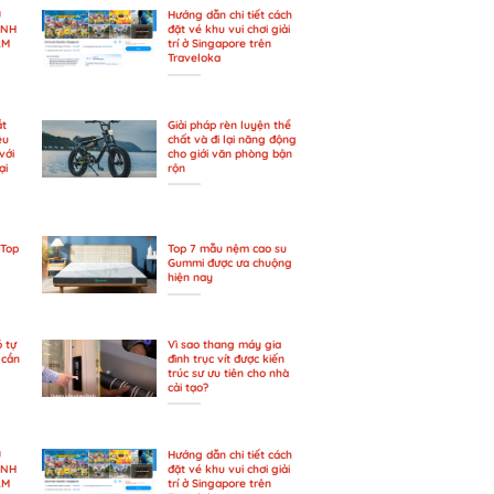
U
Hướng dẫn chi tiết cách
ÀNH
đặt vé khu vui chơi giải
AM
trí ở Singapore trên
Traveloka
ắt
Giải pháp rèn luyện thể
ệu
chất và đi lại năng động
với
cho giới văn phòng bận
ại
rộn
 Top
Top 7 mẫu nệm cao su
Gummi được ưa chuộng
hiện nay
ó tự
Vì sao thang máy gia
 cần
đình trục vít được kiến
trúc sư ưu tiên cho nhà
cải tạo?
U
Hướng dẫn chi tiết cách
ÀNH
đặt vé khu vui chơi giải
AM
trí ở Singapore trên