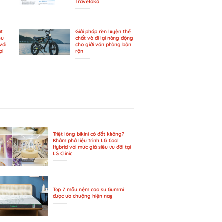
Traveloka
ắt
Giải pháp rèn luyện thể
ệu
chất và đi lại năng động
với
cho giới văn phòng bận
ại
rộn
Triệt lông bikini có đắt không?
Khám phá liệu trình LG Cool
Hybrid với mức giá siêu ưu đãi tại
LG Clinic
Top 7 mẫu nệm cao su Gummi
được ưa chuộng hiện nay