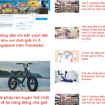
TOP 3 THƯƠNG HIỆ
NỘI Y NỔI TIẾNG D
CHO NỮ TẠI VIỆT N
Triệt lông bikini có đ
không? Khám phá li
trình LG Cool Hybrid 
ớng dẫn chi tiết cách đặt
mức giá siêu ưu đãi t
LG Clinic
 khu vui chơi giải trí ở
ngapore trên Traveloka
Tỏ tình nên tặng gì?
8 món quà tỏ tình ý
nghĩa
Tràn dịch khớp gối c
khỏi không? Khi nào
đi khám?
ải pháp rèn luyện thể chất
TOP 3 THƯƠNG HIỆ
NỘI Y NỔI TIẾNG D
 đi lại năng động cho giới
CHO NỮ TẠI VIỆT N