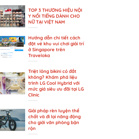
TOP 3 THƯƠNG HIỆU NỘI
Y NỔI TIẾNG DÀNH CHO
NỮ TẠI VIỆT NAM
Hướng dẫn chi tiết cách
đặt vé khu vui chơi giải trí
ở Singapore trên
Traveloka
Triệt lông bikini có đắt
không? Khám phá liệu
trình LG Cool Hybrid với
mức giá siêu ưu đãi tại LG
Clinic
Giải pháp rèn luyện thể
chất và đi lại năng động
cho giới văn phòng bận
rộn