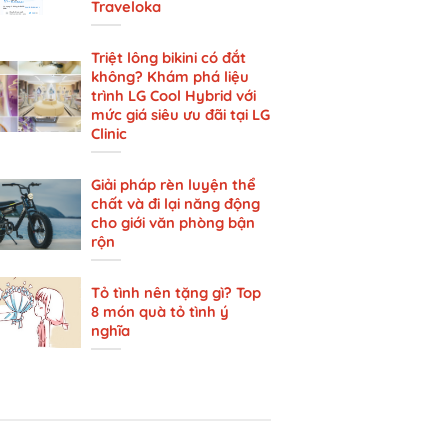
Traveloka
Triệt lông bikini có đắt
không? Khám phá liệu
trình LG Cool Hybrid với
mức giá siêu ưu đãi tại LG
Clinic
Giải pháp rèn luyện thể
chất và đi lại năng động
cho giới văn phòng bận
rộn
Tỏ tình nên tặng gì? Top
8 món quà tỏ tình ý
nghĩa