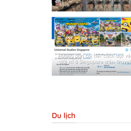
Hướng dẫn chi tiết cách đặt vé
giải trí ở Singapore trên Trave
Du lịch