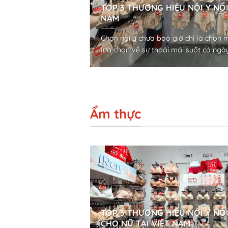
sư ưu tiên cho
TOP 3 THƯƠNG HIỆU NỘI Y NỔI
NAM
 lắp thêm thang máy
Chọn nội y chưa bao giờ chỉ là chọn 
lựa chọn về sự thoải mái suốt cả ngày,
Ẩm thực
TOP 3 THƯƠNG HIỆU NỘI Y NỔ
CHO NỮ TẠI VIỆT NAM