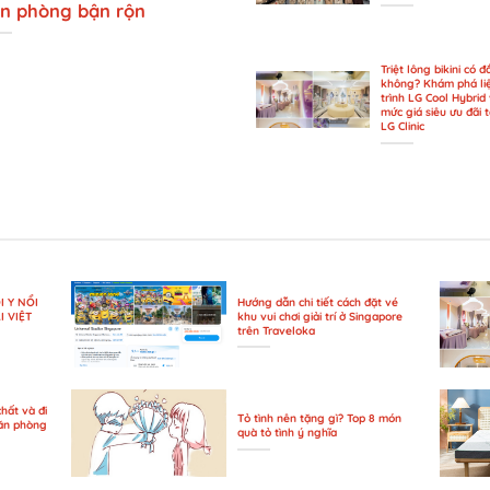
n phòng bận rộn
Triệt lông bikini có đ
không? Khám phá li
trình LG Cool Hybrid 
mức giá siêu ưu đãi t
LG Clinic
I Y NỔI
Hướng dẫn chi tiết cách đặt vé
I VIỆT
khu vui chơi giải trí ở Singapore
trên Traveloka
hất và đi
Tỏ tình nên tặng gì? Top 8 món
văn phòng
quà tỏ tình ý nghĩa