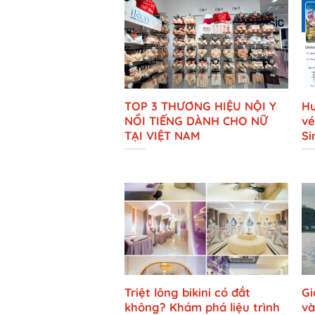
TOP 3 THƯƠNG HIỆU NỘI Y
Hư
NỔI TIẾNG DÀNH CHO NỮ
vé
TẠI VIỆT NAM
Si
Triệt lông bikini có đắt
Gi
không? Khám phá liệu trình
và