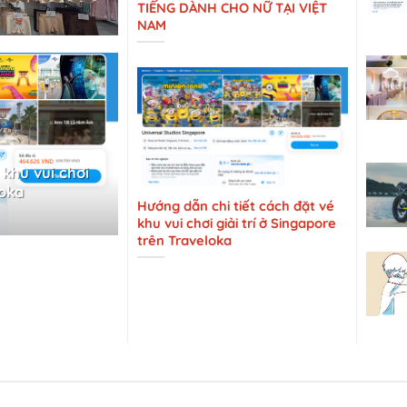
TIẾNG DÀNH CHO NỮ TẠI VIỆT
NAM
 khu vui chơi
loka
Hướng dẫn chi tiết cách đặt vé
khu vui chơi giải trí ở Singapore
trên Traveloka