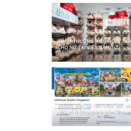
TOP 3 THƯƠNG HIỆU NỘI Y NỔ
CHO NỮ TẠI VIỆT NAM
Hướng dẫn chi tiết cách đặt vé
giải trí ở Singapore trên Trave