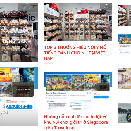
I TIẾNG DÀNH
TOP 3 THƯƠNG HIỆU NỘI Y NỔI
TIẾNG DÀNH CHO NỮ TẠI VIỆT
NAM
 khu vui chơi
loka
Hướng dẫn chi tiết cách đặt vé
khu vui chơi giải trí ở Singapore
trên Traveloka