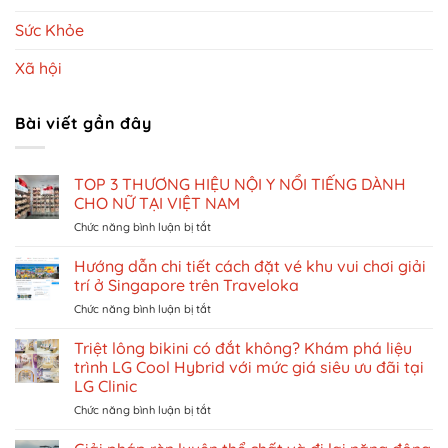
Sức Khỏe
Xã hội
Bài viết gần đây
TOP 3 THƯƠNG HIỆU NỘI Y NỔI TIẾNG DÀNH
CHO NỮ TẠI VIỆT NAM
ở
Chức năng bình luận bị tắt
TOP
3
Hướng dẫn chi tiết cách đặt vé khu vui chơi giải
THƯƠNG
trí ở Singapore trên Traveloka
HIỆU
ở
Chức năng bình luận bị tắt
NỘI
Hướng
Y
dẫn
Triệt lông bikini có đắt không? Khám phá liệu
NỔI
chi
TIẾNG
trình LG Cool Hybrid với mức giá siêu ưu đãi tại
tiết
DÀNH
LG Clinic
cách
CHO
ở
Chức năng bình luận bị tắt
đặt
NỮ
Triệt
vé
TẠI
lông
khu
VIỆT