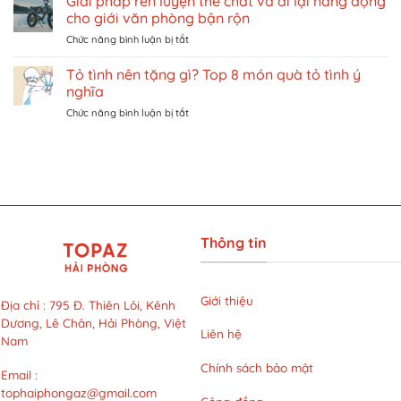
Giải pháp rèn luyện thể chất và đi lại năng động
bikini
vui
NAM
cho giới văn phòng bận rộn
có
chơi
ở
Chức năng bình luận bị tắt
đắt
giải
Giải
không?
trí
pháp
Tỏ tình nên tặng gì? Top 8 món quà tỏ tình ý
Khám
ở
rèn
phá
Singapore
nghĩa
luyện
liệu
trên
ở
Chức năng bình luận bị tắt
thể
trình
Traveloka
Tỏ
chất
LG
tình
và
Cool
nên
đi
Hybrid
tặng
lại
với
gì?
năng
mức
Top
động
giá
8
cho
siêu
món
giới
ưu
Thông tin
quà
văn
đãi
tỏ
phòng
tại
tình
bận
LG
ý
rộn
Giới thiệu
Clinic
Địa chỉ
:
795 Đ. Thiên Lôi, Kênh
nghĩa
Dương, Lê Chân, Hải Phòng, Việt
Liên hệ
Nam
Chính sách bảo mật
Email
:
tophaiphongaz@gmail.com