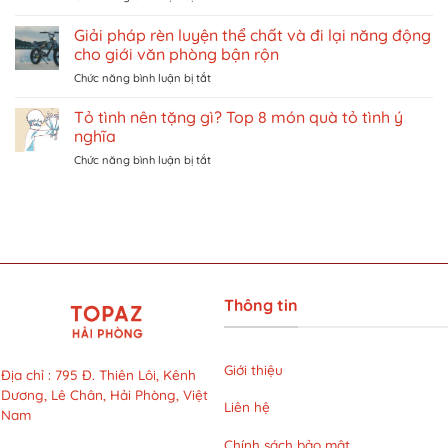
Triệt
vé
TẠI
lông
khu
Giải pháp rèn luyện thể chất và đi lại năng động
VIỆT
bikini
vui
NAM
cho giới văn phòng bận rộn
có
chơi
ở
Chức năng bình luận bị tắt
đắt
giải
Giải
không?
trí
pháp
Tỏ tình nên tặng gì? Top 8 món quà tỏ tình ý
Khám
ở
rèn
phá
Singapore
nghĩa
luyện
liệu
trên
ở
Chức năng bình luận bị tắt
thể
trình
Traveloka
Tỏ
chất
LG
tình
và
Cool
nên
đi
Hybrid
tặng
lại
với
gì?
năng
mức
Top
động
giá
8
cho
siêu
món
giới
ưu
Thông tin
quà
văn
đãi
tỏ
phòng
tại
tình
bận
LG
ý
rộn
Giới thiệu
Clinic
Địa chỉ
:
795 Đ. Thiên Lôi, Kênh
nghĩa
Dương, Lê Chân, Hải Phòng, Việt
Liên hệ
Nam
Chính sách bảo mật