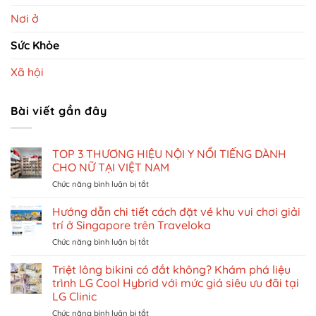
Nơi ở
Sức Khỏe
Xã hội
Bài viết gần đây
TOP 3 THƯƠNG HIỆU NỘI Y NỔI TIẾNG DÀNH
CHO NỮ TẠI VIỆT NAM
ở
Chức năng bình luận bị tắt
TOP
3
Hướng dẫn chi tiết cách đặt vé khu vui chơi giải
THƯƠNG
trí ở Singapore trên Traveloka
HIỆU
ở
Chức năng bình luận bị tắt
NỘI
Hướng
Y
dẫn
Triệt lông bikini có đắt không? Khám phá liệu
NỔI
chi
TIẾNG
trình LG Cool Hybrid với mức giá siêu ưu đãi tại
tiết
DÀNH
LG Clinic
cách
CHO
ở
Chức năng bình luận bị tắt
đặt
NỮ