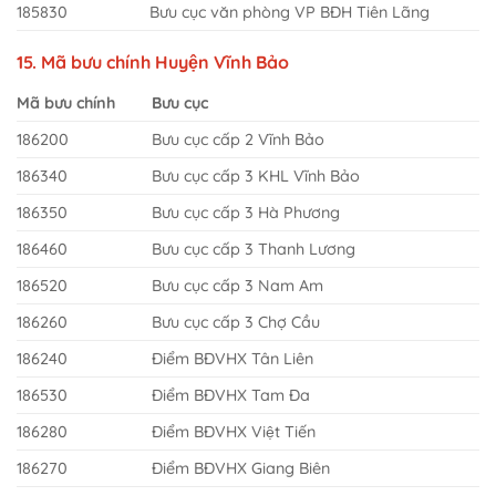
185830
Bưu cục văn phòng VP BĐH Tiên Lãng
15. Mã bưu chính Huyện Vĩnh Bảo
Mã bưu chính
Bưu cục
186200
Bưu cục cấp 2 Vĩnh Bảo
186340
Bưu cục cấp 3 KHL Vĩnh Bảo
186350
Bưu cục cấp 3 Hà Phương
186460
Bưu cục cấp 3 Thanh Lương
186520
Bưu cục cấp 3 Nam Am
186260
Bưu cục cấp 3 Chợ Cầu
186240
Điểm BĐVHX Tân Liên
186530
Điểm BĐVHX Tam Đa
186280
Điểm BĐVHX Việt Tiến
186270
Điểm BĐVHX Giang Biên