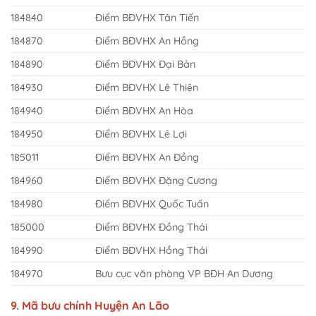
184840
Điểm BĐVHX Tân Tiến
184870
Điểm BĐVHX An Hồng
184890
Điểm BĐVHX Đại Bản
184930
Điểm BĐVHX Lê Thiện
184940
Điểm BĐVHX An Hòa
184950
Điểm BĐVHX Lê Lợi
185011
Điểm BĐVHX An Đồng
184960
Điểm BĐVHX Đặng Cương
184980
Điểm BĐVHX Quốc Tuấn
185000
Điểm BĐVHX Đồng Thái
184990
Điểm BĐVHX Hồng Thái
184970
Bưu cục văn phòng VP BĐH An Dương
9. Mã bưu chính Huyện An Lão