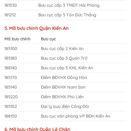
181530
Bưu cục cấp 3 TMĐT Hải Phòng
181212
Bưu cục cấp 3 Tôn Đức Thắng
5. Mã bưu chính Quận Kiến An
Mã bưu chính
Bưu cục
185100
Bưu cục cấp 2 Kiến An
185180
Bưu cục cấp 3 Quán Trữ
188140
Bưu cục cấp 3 KHL Kiến An
185170
Điểm BĐVHX Đồng Hòa
185140
Điểm BĐVHX Nam Sơn
185220
Điểm BĐVHX Phù Liến
185102
Đại lý bưu điện Cống Đôi
188150
Bưu cục văn phòng VP BĐH Kiến An
6. Mã bưu chính Quận Lê Chân