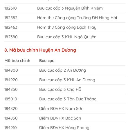
182610
Bưu cục cấp 3 Nguyễn Bỉnh Khiêm
182582
Hòm thư Công cộng Trường ĐH Hàng Hải
182463
Hòm thư Công cộng Lạch Tray
182380
Bưu cục cấp 3 KHL Ngô Quyền
8. Mã bưu chính Huyện An Dương
Mã bưu chính
Bưu cục
184800
Bưu cục cấp 2 An Dương
184920
Bưu cục cấp 3 KHL An Dương
184850
Bưu cục cấp 3 Chợ Hỗ
185010
Bưu cục cấp 3 Tôn Đức Thắng
184820
Điểm BĐVHX Nam Sơn
184830
Điểm BĐVHX Bắc Sơn
184910
Điểm BĐVHX Hồng Phong