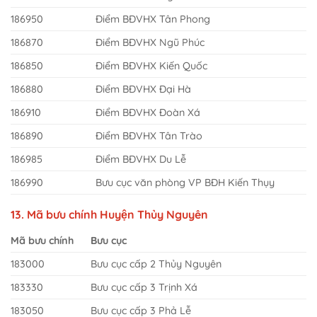
186950
Điểm BĐVHX Tân Phong
186870
Điểm BĐVHX Ngũ Phúc
186850
Điểm BĐVHX Kiến Quốc
186880
Điểm BĐVHX Đại Hà
186910
Điểm BĐVHX Đoàn Xá
186890
Điểm BĐVHX Tân Trào
186985
Điểm BĐVHX Du Lễ
186990
Bưu cục văn phòng VP BĐH Kiến Thụy
13. Mã bưu chính Huyện Thủy Nguyên
Mã bưu chính
Bưu cục
183000
Bưu cục cấp 2 Thủy Nguyên
183330
Bưu cục cấp 3 Trịnh Xá
183050
Bưu cục cấp 3 Phả Lễ