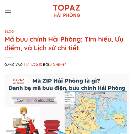
Bỏ
qua
nội
dung
BLOG
Mã bưu chính Hải Phòng: Tìm hiểu, Ưu
điểm, và Lịch sử chi tiết
ĐĂNG VÀO
14/11/2023
BỞI
ADMINHP