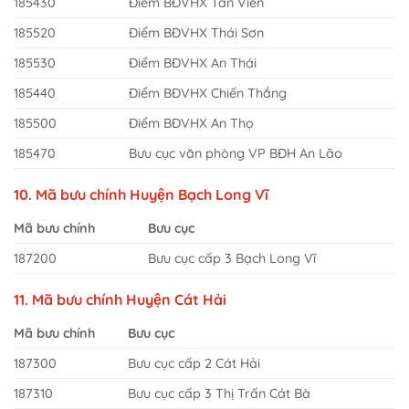
185430
Điểm BĐVHX Tân Viên
185520
Điểm BĐVHX Thái Sơn
185530
Điểm BĐVHX An Thái
185440
Điểm BĐVHX Chiến Thắng
185500
Điểm BĐVHX An Thọ
185470
Bưu cục văn phòng VP BĐH An Lão
10. Mã bưu chính Huyện Bạch Long Vĩ
Mã bưu chính
Bưu cục
187200
Bưu cục cấp 3 Bạch Long Vĩ
11. Mã bưu chính Huyện Cát Hải
Mã bưu chính
Bưu cục
187300
Bưu cục cấp 2 Cát Hải
187310
Bưu cục cấp 3 Thị Trấn Cát Bà