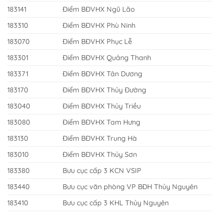
183141
Điểm BĐVHX Ngũ Lão
183310
Điểm BĐVHX Phù Ninh
183070
Điểm BĐVHX Phục Lễ
183301
Điểm BĐVHX Quảng Thanh
183371
Điểm BĐVHX Tân Dương
183170
Điểm BĐVHX Thủy Đường
183040
Điểm BĐVHX Thủy Triều
183080
Điểm BĐVHX Tam Hưng
183130
Điểm BĐVHX Trung Hà
183010
Điểm BĐVHX Thủy Sơn
183380
Bưu cục cấp 3 KCN VSIP
183440
Bưu cục văn phòng VP BĐH Thủy Nguyên
183410
Bưu cục cấp 3 KHL Thủy Nguyên