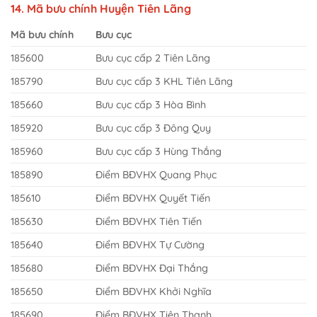
14. Mã bưu chính Huyện Tiên Lãng
Mã bưu chính
Bưu cục
185600
Bưu cục cấp 2 Tiên Lãng
185790
Bưu cục cấp 3 KHL Tiên Lãng
185660
Bưu cục cấp 3 Hòa Bình
185920
Bưu cục cấp 3 Đông Quy
185960
Bưu cục cấp 3 Hùng Thắng
185890
Điểm BĐVHX Quang Phục
185610
Điểm BĐVHX Quyết Tiến
185630
Điểm BĐVHX Tiên Tiến
185640
Điểm BĐVHX Tự Cường
185680
Điểm BĐVHX Đại Thắng
185650
Điểm BĐVHX Khởi Nghĩa
185690
Điểm BĐVHX Tiên Thanh