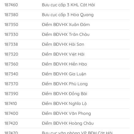
187460
Bưu cục cấp 3 KHL Cát Hải
187380
Bưu cục cấp 3 Hòa Quang
187350
Điểm BĐVHX Xuân Đám
187330
Điểm BĐVHX Trân Châu
187338
Điểm BĐVHX Hải Sơn
187320
Điểm BĐVHX Việt Hải
187360
Điểm BĐVHX Hiền Hào
187340
Điểm BĐVHX Gia Luận
187370
Điểm BĐVHX Phù Long
187390
Điểm BĐVHX Đồng Bài
187410
Điểm BĐVHX Nghĩa Lộ
187400
Điểm BĐVHX Văn Phong
187420
Điểm BĐVHX Hoàng Châu
187470
Bưu cục văn phòng VP BĐH Cát Hải