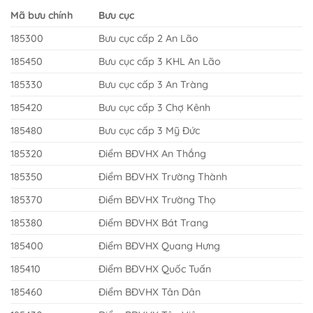
Mã bưu chính
Bưu cục
185300
Bưu cục cấp 2 An Lão
185450
Bưu cục cấp 3 KHL An Lão
185330
Bưu cục cấp 3 An Tràng
185420
Bưu cục cấp 3 Chợ Kênh
185480
Bưu cục cấp 3 Mỹ Đức
185320
Điểm BĐVHX An Thắng
185350
Điểm BĐVHX Trường Thành
185370
Điểm BĐVHX Trường Thọ
185380
Điểm BĐVHX Bát Trang
185400
Điểm BĐVHX Quang Hưng
185410
Điểm BĐVHX Quốc Tuấn
185460
Điểm BĐVHX Tân Dân