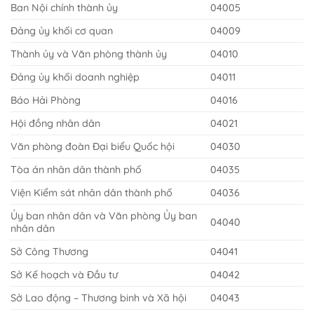
Ban Nội chính thành ủy
04005
Đảng ủy khối cơ quan
04009
Thành ủy và Văn phòng thành ủy
04010
Đảng ủy khối doanh nghiệp
04011
Báo Hải Phòng
04016
Hội đồng nhân dân
04021
Văn phòng đoàn Đại biểu Quốc hội
04030
Tòa án nhân dân thành phố
04035
Viện Kiểm sát nhân dân thành phố
04036
Ủy ban nhân dân và Văn phòng Ủy ban
04040
nhân dân
Sở Công Thương
04041
Sở Kế hoạch và Đầu tư
04042
Sở Lao động – Thương binh và Xã hội
04043