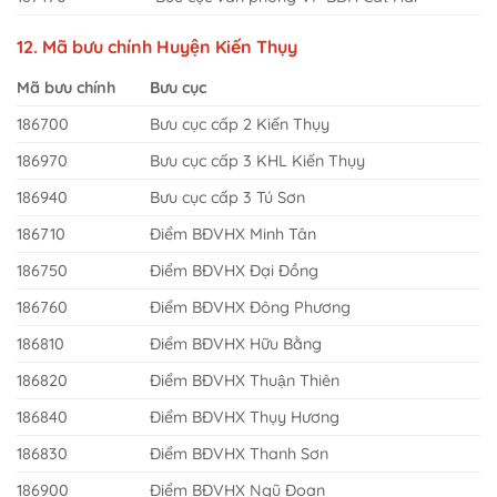
12. Mã bưu chính Huyện Kiến Thụy
Mã bưu chính
Bưu cục
186700
Bưu cục cấp 2 Kiến Thụy
186970
Bưu cục cấp 3 KHL Kiến Thụy
186940
Bưu cục cấp 3 Tú Sơn
186710
Điểm BĐVHX Minh Tân
186750
Điểm BĐVHX Đại Đồng
186760
Điểm BĐVHX Đông Phương
186810
Điểm BĐVHX Hữu Bằng
186820
Điểm BĐVHX Thuận Thiên
186840
Điểm BĐVHX Thụy Hương
186830
Điểm BĐVHX Thanh Sơn
186900
Điểm BĐVHX Ngũ Đoan