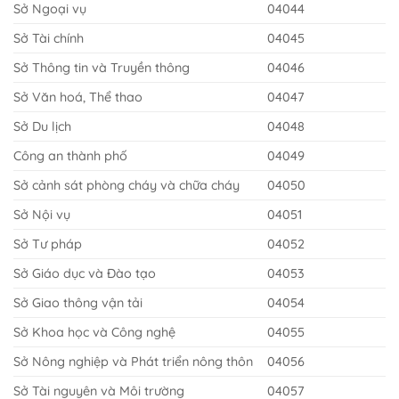
Sở Ngoại vụ
04044
Sở Tài chính
04045
Sở Thông tin và Truyền thông
04046
Sở Văn hoá, Thể thao
04047
Sở Du lịch
04048
Công an thành phố
04049
Sở cảnh sát phòng cháy và chữa cháy
04050
Sở Nội vụ
04051
Sở Tư pháp
04052
Sở Giáo dục và Đào tạo
04053
Sở Giao thông vận tải
04054
Sở Khoa học và Công nghệ
04055
Sở Nông nghiệp và Phát triển nông thôn
04056
Sở Tài nguyên và Môi trường
04057