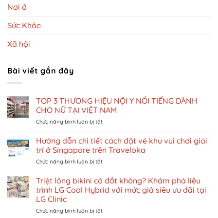
Nơi ở
Sức Khỏe
Xã hội
Bài viết gần đây
TOP 3 THƯƠNG HIỆU NỘI Y NỔI TIẾNG DÀNH
CHO NỮ TẠI VIỆT NAM
ở
Chức năng bình luận bị tắt
TOP
3
Hướng dẫn chi tiết cách đặt vé khu vui chơi giải
THƯƠNG
trí ở Singapore trên Traveloka
HIỆU
ở
Chức năng bình luận bị tắt
NỘI
Hướng
Y
dẫn
Triệt lông bikini có đắt không? Khám phá liệu
NỔI
chi
TIẾNG
trình LG Cool Hybrid với mức giá siêu ưu đãi tại
tiết
DÀNH
LG Clinic
cách
CHO
ở
Chức năng bình luận bị tắt
đặt
NỮ