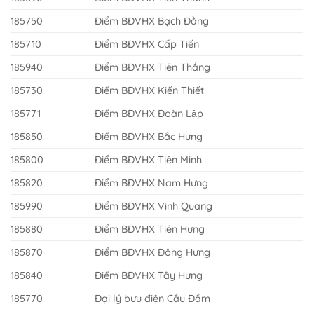
185750
Điểm BĐVHX Bạch Đằng
185710
Điểm BĐVHX Cấp Tiến
185940
Điểm BĐVHX Tiên Thắng
185730
Điểm BĐVHX Kiến Thiết
185771
Điểm BĐVHX Đoàn Lập
185850
Điểm BĐVHX Bắc Hưng
185800
Điểm BĐVHX Tiên Minh
185820
Điểm BĐVHX Nam Hưng
185990
Điểm BĐVHX Vinh Quang
185880
Điểm BĐVHX Tiên Hưng
185870
Điểm BĐVHX Đông Hưng
185840
Điểm BĐVHX Tây Hưng
185770
Đại lý bưu điện Cầu Đầm