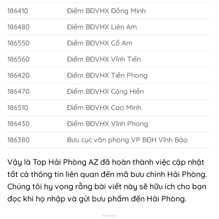
186410
Điểm BĐVHX Đồng Minh
186480
Điểm BĐVHX Liên Am
186550
Điểm BĐVHX Cổ Am
186560
Điểm BĐVHX Vĩnh Tiến
186420
Điểm BĐVHX Tiền Phong
186470
Điểm BĐVHX Cộng Hiền
186510
Điểm BĐVHX Cao Minh
186430
Điểm BĐVHX Vĩnh Phong
186380
Bưu cục văn phòng VP BĐH Vĩnh Bảo
Vậy là Top Hải Phòng AZ đã hoàn thành việc cập nhật
tất cả thông tin liên quan đến mã bưu chính Hải Phòng.
Chúng tôi hy vọng rằng bài viết này sẽ hữu ích cho bạn
đọc khi họ nhập và gửi bưu phẩm đến Hải Phòng.