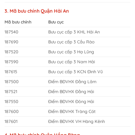
3. Mã bưu chính Quận Hải An
Mã bưu chính
Bưu cục
187540
Bưu cục cấp 3 KHL Hải An
187690
Bưu cục cấp 3 Cầu Rào
187520
Bưu cục cấp 3 Hạ Lũng
187590
Bưu cục cấp 3 Nam Hải
187615
Bưu cục cấp 3 KCN Đình Vũ
187500
Điểm BĐVHX Đằng Lâm
187521
Điểm BĐVHX Đằng Hải
187550
Điểm BĐVHX Đông Hải
187600
Điểm BĐVHX Tràng Cát
187601
Điểm BĐVHX VH Hàng Kênh