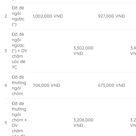
Đỡ đẻ
ngôi
2
1,002,000 VNĐ
927,000 VNĐ
ngược
(*)
Đỡ đẻ
ngôi
ngược
3,502,000
3,
3
(*) + DV
VNĐ
V
chăm
sóc đẻ
YC
Đỡ đẻ
thường
4
706,000 VNĐ
675,000 VNĐ
ngôi
chỏm
Đỡ đẻ
thường
ngôi
chỏm +
3,206,000
3,
5
DV
VNĐ
V
chăm