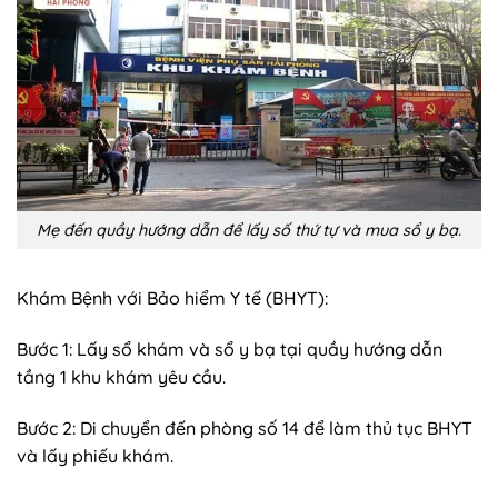
Mẹ đến quầy hướng dẫn để lấy số thứ tự và mua sổ y bạ.
Khám Bệnh với Bảo hiểm Y tế (BHYT):
Bước 1: Lấy sổ khám và sổ y bạ tại quầy hướng dẫn
tầng 1 khu khám yêu cầu.
Bước 2: Di chuyển đến phòng số 14 để làm thủ tục BHYT
và lấy phiếu khám.