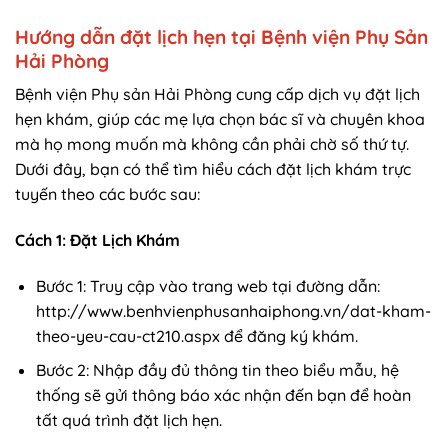
Hướng dẫn đặt lịch hẹn tại Bệnh viện Phụ Sản
Hải Phòng
Bệnh viện Phụ sản Hải Phòng cung cấp dịch vụ đặt lịch
hẹn khám, giúp các mẹ lựa chọn bác sĩ và chuyên khoa
mà họ mong muốn mà không cần phải chờ số thứ tự.
Dưới đây, bạn có thể tìm hiểu cách đặt lịch khám trực
tuyến theo các bước sau:
Cách 1: Đặt Lịch Khám
Bước 1: Truy cập vào trang web tại đường dẫn:
http://www.benhvienphusanhaiphong.vn/dat-kham-
theo-yeu-cau-ct210.aspx để đăng ký khám.
Bước 2: Nhập đầy đủ thông tin theo biểu mẫu, hệ
thống sẽ gửi thông báo xác nhận đến bạn để hoàn
tất quá trình đặt lịch hẹn.