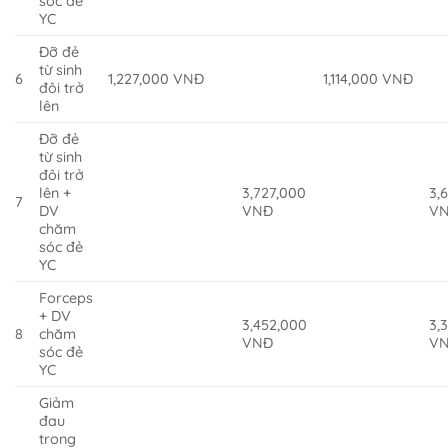
sóc đẻ
YC
Đỡ đẻ
từ sinh
6
1,227,000 VNĐ
1,114,000 VNĐ
đôi trở
lên
Đỡ đẻ
từ sinh
đôi trở
lên +
3,727,000
3,
7
DV
VNĐ
V
chăm
sóc đẻ
YC
Forceps
+ DV
3,452,000
3,
8
chăm
VNĐ
V
sóc đẻ
YC
Giảm
đau
trong