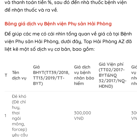
và thanh toán tiền %, sau đó đến nhà thuốc bệnh viện
để nhận thuốc và ra về.
Bảng giá dịch vụ Bệnh viện Phụ sản Hải Phòng
Để giúp các mẹ có cái nhìn tổng quan về giá cả tại Bệnh
viện Phụ sản Hải Phòng, dưới đây, Top Hải Phòng AZ đã
liệt kê một số dịch vụ cơ bản, bao gồm:
Giá Viện phí
Giá
Giá dịch
Gi
(TT02/2017-
Tên
BHYT(TT39/2018,
vụ bệnh
vụ
T
BYT&NQ
dịch vụ
TT13/2019/TT-
nhân bảo
nh
32/2017/NQ-
BYT)
hiểm
nh
HĐND)
Đẻ khó
(Đẻ chỉ
huy,
thai
300,000
30
1
ngôi
VNĐ
V
mông
,
forcep)
yêu cầu