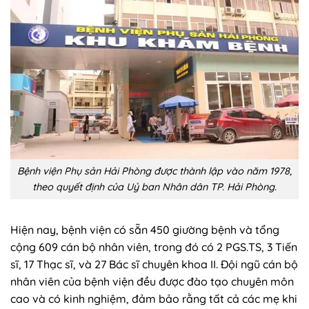
Bệnh viện Phụ sản Hải Phòng được thành lập vào năm 1978,
theo quyết định của Uỷ ban Nhân dân TP. Hải Phòng.
Hiện nay, bệnh viện có sẵn 450 giường bệnh và tổng
cộng 609 cán bộ nhân viên, trong đó có 2 PGS.TS, 3 Tiến
sĩ, 17 Thạc sĩ, và 27 Bác sĩ chuyên khoa II. Đội ngũ cán bộ
nhân viên của bệnh viện đều được đào tạo chuyên môn
cao và có kinh nghiệm, đảm bảo rằng tất cả các mẹ khi