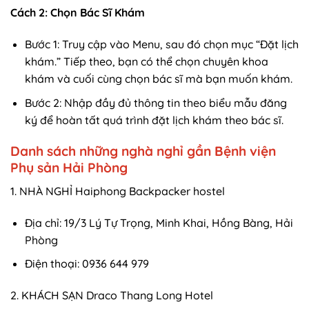
Cách 2: Chọn Bác Sĩ Khám
Bước 1: Truy cập vào Menu, sau đó chọn mục “Đặt lịch
khám.” Tiếp theo, bạn có thể chọn chuyên khoa
khám và cuối cùng chọn bác sĩ mà bạn muốn khám.
Bước 2: Nhập đầy đủ thông tin theo biểu mẫu đăng
ký để hoàn tất quá trình đặt lịch khám theo bác sĩ.
Danh sách những nghà nghỉ gần Bệnh viện
Phụ sản Hải Phòng
1. NHÀ NGHỈ Haiphong Backpacker hostel
Địa chỉ: 19/3 Lý Tự Trọng, Minh Khai, Hồng Bàng, Hải
Phòng
Điện thoại: 0936 644 979
2. KHÁCH SẠN Draco Thang Long Hotel