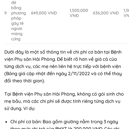
đẻ
bằng
1,500,000
1,
9
phương
649,000 VNĐ
636,000 VNĐ
VNĐ
V
pháp
gây tê
ngoài
màng
cứng
Dưới đây là một số thông tin về chi phí cơ bản tại Bệnh
viện Phụ sản Hải Phòng. Để biết rõ hơn về giá cả của
từng dịch vụ, các mẹ nên liên hệ trực tiếp với bệnh viện
(Bảng giá cập nhật đến ngày 2/11/2022 và có thể thay
đổi theo thời gian).
Tại Bệnh viện Phụ sản Hải Phòng, không có gói sinh cho
mẹ bầu, mà các chi phí sẽ được tính riêng từng dịch vụ
sử dụng. Ví dụ:
Chi phí cơ bản: Bao gồm giường nằm trong 3 ngày
theo mức chi trả của BHYT là 200.000 VNĐ. Các chi