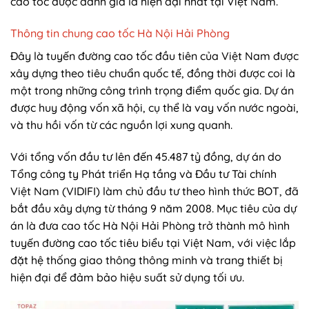
cao tốc được đánh giá là hiện đại nhất tại Việt Nam.
Thông tin chung cao tốc Hà Nội Hải Phòng
Đây là tuyến đường cao tốc đầu tiên của Việt Nam được
xây dựng theo tiêu chuẩn quốc tế, đồng thời được coi là
một trong những công trình trọng điểm quốc gia. Dự án
được huy động vốn xã hội, cụ thể là vay vốn nước ngoài,
và thu hồi vốn từ các nguồn lợi xung quanh.
Với tổng vốn đầu tư lên đến 45.487 tỷ đồng, dự án do
Tổng công ty Phát triển Hạ tầng và Đầu tư Tài chính
Việt Nam (VIDIFI) làm chủ đầu tư theo hình thức BOT, đã
bắt đầu xây dựng từ tháng 9 năm 2008. Mục tiêu của dự
án là đưa cao tốc Hà Nội Hải Phòng trở thành mô hình
tuyến đường cao tốc tiêu biểu tại Việt Nam, với việc lắp
đặt hệ thống giao thông thông minh và trang thiết bị
hiện đại để đảm bảo hiệu suất sử dụng tối ưu.