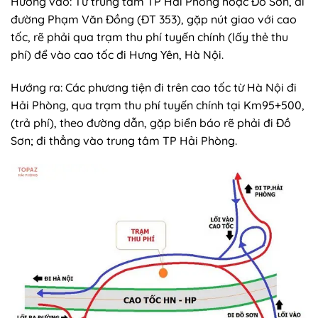
Hướng vào: Từ trung tâm TP Hải Phòng hoặc Đồ Sơn, đi
đường Phạm Văn Đồng (ĐT 353), gặp nút giao với cao
tốc, rẽ phải qua trạm thu phí tuyến chính (lấy thẻ thu
phí) để vào cao tốc đi Hưng Yên, Hà Nội.
Hướng ra: Các phương tiện đi trên cao tốc từ Hà Nội đi
Hải Phòng, qua trạm thu phí tuyến chính tại Km95+500,
(trả phí), theo đường dẫn, gặp biển báo rẽ phải đi Đồ
Sơn; đi thẳng vào trung tâm TP Hải Phòng.