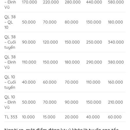
– Đình
170.000
220.000
280.000
440.000
580.000
Vũ
QL 38
– QL
50.000
70.000
80.000
130.000
180.000
10
QL 38
– Cuối
90.000
120.000
150.000
250.000
340.000
tuyến
QL 38
– Đình
110.000
150.000
180.000
290.000
380.000
Vũ
QL 10
– Cuối
40.000
60.000
70.000
110.000
160.000
tuyến
QL 10
– Đình
50.000
70.000
90.000
150.000
210.000
Vũ
TL 353
10.000
15.000
20.000
40.000
60.000
Ngoài ra, một điểm đáng lưu ý khác là tuyến cao tốc