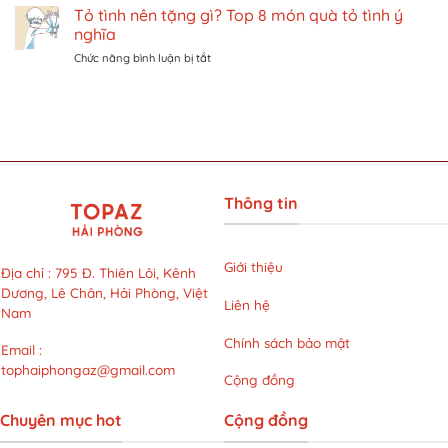
pháp
Tỏ tình nên tặng gì? Top 8 món quà tỏ tình ý
Khám
ở
rèn
phá
Singapore
nghĩa
luyện
liệu
trên
ở
Chức năng bình luận bị tắt
thể
trình
Traveloka
Tỏ
chất
LG
tình
và
Cool
nên
đi
Hybrid
tặng
lại
với
gì?
năng
mức
Top
động
giá
8
cho
siêu
món
giới
ưu
Thông tin
quà
văn
đãi
tỏ
phòng
tại
tình
bận
LG
ý
rộn
Giới thiệu
Clinic
Địa chỉ
:
795 Đ. Thiên Lôi, Kênh
nghĩa
Dương, Lê Chân, Hải Phòng, Việt
Liên hệ
Nam
Chính sách bảo mật
Email
:
tophaiphongaz@gmail.com
Cộng đồng
Chuyên mục hot
Cộng đồng