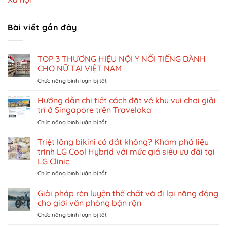
Bài viết gần đây
TOP 3 THƯƠNG HIỆU NỘI Y NỔI TIẾNG DÀNH
CHO NỮ TẠI VIỆT NAM
ở
Chức năng bình luận bị tắt
TOP
3
Hướng dẫn chi tiết cách đặt vé khu vui chơi giải
THƯƠNG
trí ở Singapore trên Traveloka
HIỆU
ở
Chức năng bình luận bị tắt
NỘI
Hướng
Y
dẫn
Triệt lông bikini có đắt không? Khám phá liệu
NỔI
chi
TIẾNG
trình LG Cool Hybrid với mức giá siêu ưu đãi tại
tiết
DÀNH
LG Clinic
cách
CHO
ở
Chức năng bình luận bị tắt
đặt
NỮ
Triệt
vé
TẠI
lông
khu
Giải pháp rèn luyện thể chất và đi lại năng động
VIỆT
bikini
vui
NAM
cho giới văn phòng bận rộn
có
chơi
ở
Chức năng bình luận bị tắt
đắt
giải
Giải
không?
trí