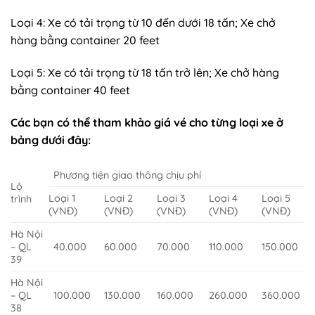
Loại 4: Xe có tải trọng từ 10 đến dưới 18 tấn; Xe chở
hàng bằng container 20 feet
Loại 5: Xe có tải trọng từ 18 tấn trở lên; Xe chở hàng
bằng container 40 feet
Các bạn có thể tham khảo giá vé cho từng loại xe ở
bảng dưới đây:
Phương tiện giao thông chịu phí
Lộ
Loại 1
Loại 2
Loại 3
Loại 4
Loại 5
trình
(VNĐ)
(VNĐ)
(VNĐ)
(VNĐ)
(VNĐ)
Hà Nội
– QL
40.000
60.000
70.000
110.000
150.000
39
Hà Nội
– QL
100.000
130.000
160.000
260.000
360.000
38