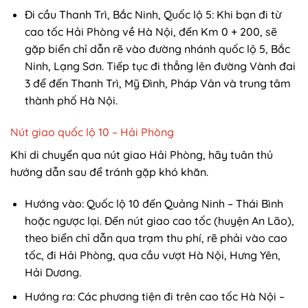
Đi cầu Thanh Trì, Bắc Ninh, Quốc lộ 5: Khi bạn đi từ
cao tốc Hải Phòng về Hà Nội, đến Km 0 + 200, sẽ
gặp biển chỉ dẫn rẽ vào đường nhánh quốc lộ 5, Bắc
Ninh, Lạng Sơn. Tiếp tục đi thẳng lên đường Vành đai
3 để đến Thanh Trì, Mỹ Đình, Pháp Vân và trung tâm
thành phố Hà Nội.
Nút giao quốc lộ 10 – Hải Phòng
Khi di chuyển qua nút giao Hải Phòng, hãy tuân thủ
hướng dẫn sau để tránh gặp khó khăn.
Hướng vào: Quốc lộ 10 đến Quảng Ninh – Thái Bình
hoặc ngược lại. Đến nút giao cao tốc (huyện An Lão),
theo biển chỉ dẫn qua trạm thu phí, rẽ phải vào cao
tốc, đi Hải Phòng, qua cầu vượt Hà Nội, Hưng Yên,
Hải Dương.
Hướng ra: Các phương tiện đi trên cao tốc Hà Nội –