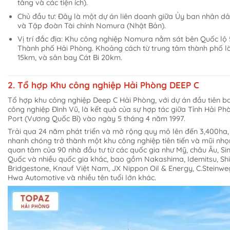
tầng và các tiện ích).
Chủ đầu tư: Đây là một dự án liên doanh giữa Ủy ban nhân d
và Tập đoàn Tài chính Nomura (Nhật Bản).
Vị trí đắc địa: Khu công nghiệp Nomura nằm sát bên Quốc lộ 
Thành phố Hải Phòng. Khoảng cách từ trung tâm thành phố l
15km, và sân bay Cát Bi 20km.
2. Tổ hợp Khu công nghiệp Hải Phòng DEEP C
Tổ hợp khu công nghiệp Deep C Hải Phòng, với dự án đầu tiên 
công nghiệp Đình Vũ, là kết quả của sự hợp tác giữa Tỉnh Hải Ph
Port (Vương Quốc Bỉ) vào ngày 5 tháng 4 năm 1997.
Trải qua 24 năm phát triển và mở rộng quy mô lên đến 3,400ha
nhanh chóng trở thành một khu công nghiệp tiên tiến và mũi nhọn
quan tâm của 90 nhà đầu tư từ các quốc gia như Mỹ, châu Âu, S
Quốc và nhiều quốc gia khác, bao gồm Nakashima, Idemitsu, Shi
Bridgestone, Knauf Việt Nam, JX Nippon Oil & Energy, C.Steinwe
Hwa Automotive và nhiều tên tuổi lớn khác.