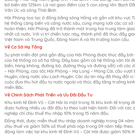
bờ biển dài 125km. Là nơi giao điểm của 5 con sông lớn: Bạch Đ
Văn Úc và sông Thái Bình.
Hải Phòng tọa lạc ở đồng bằng sông Hồng và gần với khu vực 
hệ thống cảng biển và cảng nước sâu, cùng mạng lưới các cơ sở
hoàn thiện, Hải Phòng đã trở thành một trong hai trung tâm gia
nhất cả nước. Với vị trí chiến lược này, thành phố đã thúc đẩy g
Việt Nam và Trung Quốc, Đông Nam Á và thị trường toàn cầu.
Về Cơ Sở Hạ Tầng
Sự phát triển đột phá gần đây của Hải Phòng được thúc đẩy bởi 
của hệ thống cơ sở hạ tầng. Đây bao gồm cả hệ thống vận tải 
biển, hàng không, đường bộ, đường thủy và đường sắt) với các d
– Hải Phòng, cao tốc Hải Phòng – Hạ Long – Móng Cái, cầu vượt 
Huyện, cảng nước sâu Lạch Huyện. Các dự án này đã thay đổi vị 
cuộc đua thu hút đầu tư nước ngoài và thúc đẩy tăng trưởng kin
miền Bắc.
Về Chính Sách Phát Triển và Ưu Đãi Đầu Tư
Khu kinh tế Đình Vũ – Cát Hải là một trong 16 khu kinh tế trọng
được hưởng nhiều ưu đãi đầu tư theo luật hiện hành. Đối với các
nghiệp chỉ chịu thuế thu nhập 10% trong 15 năm đầu.
Đồng thời, được miễn thuế thu nhập doanh nghiệp trong 04 năm k
chịu thuế và giảm 50% số thuế phải nộp trong 09 năm tiếp theo. 
động làm việc tại khu kinh tế Đình Vũ – Cát Hải được giảm 50% t