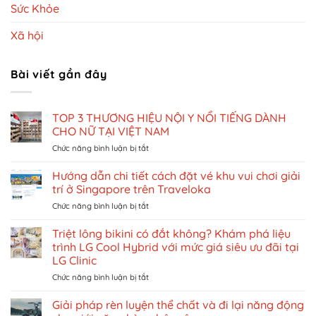
Sức Khỏe
Xã hội
Bài viết gần đây
TOP 3 THƯƠNG HIỆU NỘI Y NỔI TIẾNG DÀNH
CHO NỮ TẠI VIỆT NAM
ở
Chức năng bình luận bị tắt
TOP
3
Hướng dẫn chi tiết cách đặt vé khu vui chơi giải
THƯƠNG
trí ở Singapore trên Traveloka
HIỆU
ở
Chức năng bình luận bị tắt
NỘI
Hướng
Y
dẫn
Triệt lông bikini có đắt không? Khám phá liệu
NỔI
chi
TIẾNG
trình LG Cool Hybrid với mức giá siêu ưu đãi tại
tiết
DÀNH
LG Clinic
cách
CHO
ở
Chức năng bình luận bị tắt
đặt
NỮ
Triệt
vé
TẠI
lông
khu
Giải pháp rèn luyện thể chất và đi lại năng động
VIỆT
bikini
vui
NAM