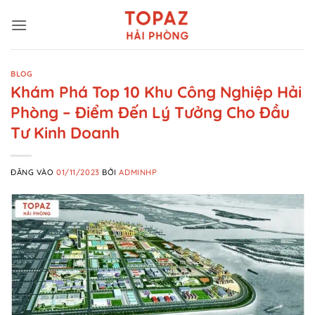
Bỏ
qua
nội
dung
BLOG
Khám Phá Top 10 Khu Công Nghiệp Hải
Phòng – Điểm Đến Lý Tưởng Cho Đầu
Tư Kinh Doanh
ĐĂNG VÀO
01/11/2023
BỞI
ADMINHP