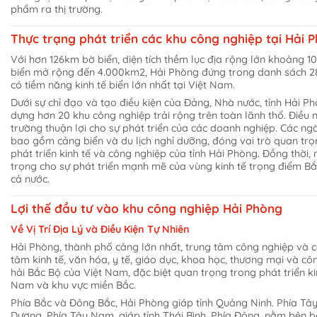
phẩm ra thị trường.
Thực trạng phát triển các khu công nghiệp tại Hải 
Với hơn 126km bờ biển, diện tích thềm lục địa rộng lớn khoảng 1
biển mở rộng đến 4.000km2, Hải Phòng đứng trong danh sách 28
có tiềm năng kinh tế biển lớn nhất tại Việt Nam.
Dưới sự chỉ đạo và tạo điều kiện của Đảng, Nhà nước, tỉnh Hải 
dựng hơn 20 khu công nghiệp trải rộng trên toàn lãnh thổ. Điều
trường thuận lợi cho sự phát triển của các doanh nghiệp. Các ng
bao gồm cảng biển và du lịch nghỉ dưỡng, đóng vai trò quan trọ
phát triển kinh tế và công nghiệp của tỉnh Hải Phòng. Đồng thời,
trọng cho sự phát triển mạnh mẽ của vùng kinh tế trọng điểm B
cả nước.
Lợi thế đầu tư vào khu công nghiệp Hải Phòng
Về Vị Trí Địa Lý và Điều Kiện Tự Nhiên
Hải Phòng, thành phố cảng lớn nhất, trung tâm công nghiệp và c
tâm kinh tế, văn hóa, y tế, giáo dục, khoa học, thương mại và 
hải Bắc Bộ của Việt Nam, đặc biệt quan trọng trong phát triển kin
Nam và khu vực miền Bắc.
Phía Bắc và Đông Bắc, Hải Phòng giáp tỉnh Quảng Ninh. Phía Tây 
Dương. Phía Tây Nam, giáp tỉnh Thái Bình. Phía Đông, nằm bên 