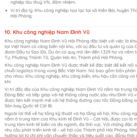
nghiệp tàu thuỷ VN, đảm nhiệm.
Vị trí địa lý: Khu công nghiệp tọa lạc tại xã Kiền Bái, huyện 
Hải Phòng.
10. Khu công nghiệp Nam Đình Vũ
Khu công nghiệp Nam Đình Vũ Hải Phòng đặc biệt với việc là kh
tại Việt Nam có cảng biển nội khu, với sự đầu tư và quản lý của
đoàn Đầu tư Sao Đỏ. Dự án có quy mô lên đến 1.329 ha và nằm tạ
Tự, Phường Thành Tô, Quận Hải An, Thành phố Hải Phòng.
Khu công nghiệp Nam Đình Vũ được thiết kế đặc biệt để kết nối 
chuỗi logistics trong vùng Bắc Việt Nam. Nó bao gồm bốn phân
cho nhau: Khu công nghiệp, khu cảng biển, khu hậu cần cảng và 
khí.
Vị trí đắc địa của Khu công nghiệp Nam Đình Vũ nằm tại trung t
Đông Bắc và tiếp giáp với hệ thống cảng nước sâu như Đình Vũ 
được liên kết mạnh mẽ với hệ thống đường cao tốc Đồng bằng 
Sân bay Quốc tế Cát Bi.
Ngoài lợi thế về hạ tầng kỹ thuật và hạ tầng xã hội, Khu công 
nằm ở trung tâm của Khu kinh tế Đình Vũ – Cát Hải, được coi là m
trung tâm kinh tế biển và đa ngành, đa lĩnh vực. Với những đặc 
nhu cầu phát triển kinh tế – xã hội của Thành phố Hải Phòng. Nh
hưởng lợi từ chi phí vận chuyển thấp và hiệu suất cao, đồng thời