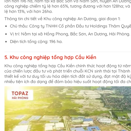
lớn hơn 196 ha, nằm tại xã Bắc Sơn và Nam Sơn, huyện An Dương.
công nghiệp chiếm tỷ lệ hơn 65%, tương đương với hơn 128ha; và
lệ hơn 13%, với hơn 26ha.
Thông tin chi tiết về Khu công nghiệp An Dương, giai đoạn 1:
Chủ thầu: Công ty TNHH Cổ phần Đầu tư Holdings Thâm Quyế
Vị trí: Nằm tại xã Hồng Phong, Bắc Sơn, An Dương, Hải Phòng.
Diện tích tổng cộng: 196 ha.
5. Khu công nghiệp tổng hợp Cầu Kiền
Khu công nghiệp tổng hợp Cầu Kiền chính thức hoạt động từ nă
của chiến lược đầu tư và phát triển chuỗi KCN sinh thái tại Thà
thiết kế với tư duy tối ưu hóa diện tích đất sử dụng, đạt mật độ 
nhiều tiện ích đa dạng để đảm bảo hiệu suất hoạt động tối đa c