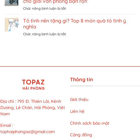
cho giới văn phòng bận rộn
có
chơi
ở
Chức năng bình luận bị tắt
đắt
giải
Giải
không?
trí
pháp
Tỏ tình nên tặng gì? Top 8 món quà tỏ tình ý
Khám
ở
rèn
phá
Singapore
nghĩa
luyện
liệu
trên
ở
Chức năng bình luận bị tắt
thể
trình
Traveloka
Tỏ
chất
LG
tình
và
Cool
nên
đi
Hybrid
tặng
lại
với
gì?
năng
mức
Top
động
giá
8
cho
siêu
món
giới
ưu
Thông tin
quà
văn
đãi
tỏ
phòng
tại
tình
bận
LG
ý
rộn
Giới thiệu
Clinic
Địa chỉ
:
795 Đ. Thiên Lôi, Kênh
nghĩa
Dương, Lê Chân, Hải Phòng, Việt
Liên hệ
Nam
Chính sách bảo mật
Email
:
tophaiphongaz@gmail.com
Cộng đồng