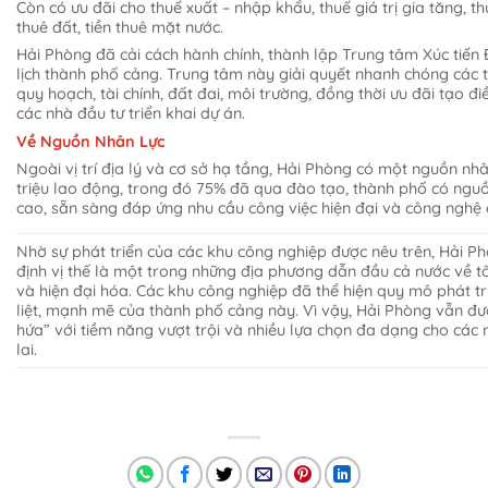
Còn có ưu đãi cho thuế xuất – nhập khẩu, thuế giá trị gia tăng, thu
thuê đất, tiền thuê mặt nước.
Hải Phòng đã cải cách hành chính, thành lập Trung tâm Xúc tiến
lịch thành phố cảng. Trung tâm này giải quyết nhanh chóng các t
quy hoạch, tài chính, đất đai, môi trường, đồng thời ưu đãi tạo đi
các nhà đầu tư triển khai dự án.
Về Nguồn Nhân Lực
Ngoài vị trí địa lý và cơ sở hạ tầng, Hải Phòng có một nguồn nhâ
triệu lao động, trong đó 75% đã qua đào tạo, thành phố có nguồ
cao, sẵn sàng đáp ứng nhu cầu công việc hiện đại và công nghệ 
Nhờ sự phát triển của các khu công nghiệp được nêu trên, Hải 
định vị thế là một trong những địa phương dẫn đầu cả nước về 
và hiện đại hóa. Các khu công nghiệp đã thể hiện quy mô phát tr
liệt, mạnh mẽ của thành phố cảng này. Vì vậy, Hải Phòng vẫn đ
hứa” với tiềm năng vượt trội và nhiều lựa chọn đa dạng cho các 
lai.