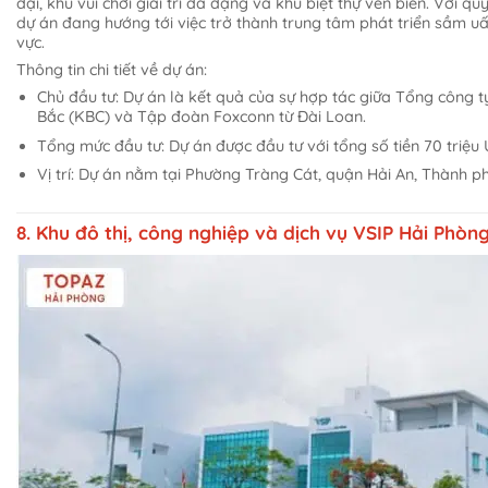
đại, khu vui chơi giải trí đa dạng và khu biệt thự ven biển. Với q
dự án đang hướng tới việc trở thành trung tâm phát triển sầm u
vực.
Thông tin chi tiết về dự án:
Chủ đầu tư: Dự án là kết quả của sự hợp tác giữa Tổng công ty
Bắc (KBC) và Tập đoàn Foxconn từ Đài Loan.
Tổng mức đầu tư: Dự án được đầu tư với tổng số tiền 70 triệu 
Vị trí: Dự án nằm tại Phường Tràng Cát, quận Hải An, Thành p
8. Khu đô thị, công nghiệp và dịch vụ VSIP Hải Phòn