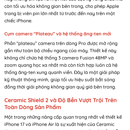
còn tối ưu hóa không gian bên trong, cho phép Apple
trang bị viên pin lớn nhất từ trước đến nay trên một
chiếc iPhone.
Cụm camera “Plateau” và hệ thống ăng-ten mới
Phần “plateau” camera trên dòng Pro được mở rộng
gần như toàn bộ chiều ngang của máy. Thiết kế này
không chỉ chứa hệ thống 3 camera Fusion 48MP và
zoom quang học xa nhất mà còn tích hợp luôn cả hệ
thống ăng-ten xung quanh viền. Đây là một giải pháp
kỹ thuật thông minh, giúp tối ưu hiệu suất bắt sóng
đồng thời giải phóng không gian quý giá bên trong.
Ceramic Shield 2 và Độ Bền Vượt Trội Trên
Toàn Dòng Sản Phẩm
Một trong những nâng cấp quan trọng nhất về thiết kế
iPhone 17 và iPhone Air là sự xuất hiện của Ceramic