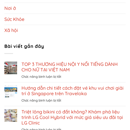
Nơi ở
Sức Khỏe
Xã hội
Bài viết gần đây
TOP 3 THƯƠNG HIỆU NỘI Y NỔI TIẾNG DÀNH
CHO NỮ TẠI VIỆT NAM
ở
Chức năng bình luận bị tắt
TOP
3
Hướng dẫn chi tiết cách đặt vé khu vui chơi giải
THƯƠNG
trí ở Singapore trên Traveloka
HIỆU
ở
Chức năng bình luận bị tắt
NỘI
Hướng
Y
dẫn
Triệt lông bikini có đắt không? Khám phá liệu
NỔI
chi
TIẾNG
trình LG Cool Hybrid với mức giá siêu ưu đãi tại
tiết
DÀNH
LG Clinic
cách
CHO
ở
Chức năng bình luận bị tắt
đặt