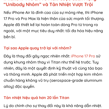
“Unibody Nhôm” và Tản Nhiệt Vượt Trội
Nếu iPhone Air là đỉnh cao của sự mỏng nhẹ, thì iPhone
17 Pro và Pro Max là hiện thân của sức mạnh tối thượng.
Apple đã thiết kế lại hoàn toàn dòng Pro từ trong ra
ngoài, với một mục tiêu duy nhất: tối đa hóa hiệu năng
bền bỉ.
Tại sao Apple quay trở lại với nhôm?
Đây là thay đổi gây ngạc nhiên nhất:
iPhone 17 Pro
sử
dụng khung nhôm thay vì Titan như thế hệ trước. Tuy
nhiên, đây là một quyết định kỹ thuật vô cùng táo bạo
và thông minh. Apple đã phát triển một hợp kim nhôm
chuẩn hàng không vũ trụ (aerospace-grade aluminum
alloy) độc quyền.
Tản nhiệt hiệu quả hơn 20 lần Titan
Lý do chính cho sự thay đổi này là khả năng dẫn nhiệt.