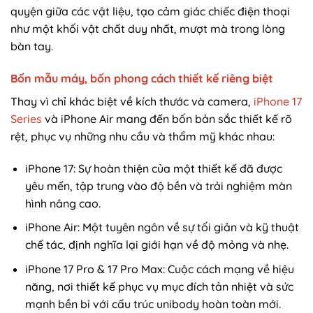
quyện giữa các vật liệu, tạo cảm giác chiếc điện thoại
như một khối vật chất duy nhất, mượt mà trong lòng
bàn tay.
Bốn mẫu máy, bốn phong cách thiết kế riêng biệt
Thay vì chỉ khác biệt về kích thước và camera,
iPhone 17
Series
và iPhone Air mang đến bốn bản sắc thiết kế rõ
rệt, phục vụ những nhu cầu và thẩm mỹ khác nhau:
iPhone 17: Sự hoàn thiện của một thiết kế đã được
yêu mến, tập trung vào độ bền và trải nghiệm màn
hình nâng cao.
iPhone Air: Một tuyên ngôn về sự tối giản và kỹ thuật
chế tác, định nghĩa lại giới hạn về độ mỏng và nhẹ.
iPhone 17 Pro & 17 Pro Max: Cuộc cách mạng về hiệu
năng, nơi thiết kế phục vụ mục đích tản nhiệt và sức
mạnh bền bỉ với cấu trúc unibody hoàn toàn mới.