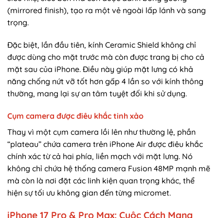
(mirrored finish), tạo ra một vẻ ngoài lấp lánh và sang
trọng.
Đặc biệt, lần đầu tiên, kính Ceramic Shield không chỉ
được dùng cho mặt trước mà còn được trang bị cho cả
mặt sau của iPhone. Điều này giúp mặt lưng có khả
năng chống nứt vỡ tốt hơn gấp 4 lần so với kính thông
thường, mang lại sự an tâm tuyệt đối khi sử dụng.
Cụm camera được điêu khắc tinh xảo
Thay vì một cụm camera lồi lên như thường lệ, phần
“plateau” chứa camera trên iPhone Air được điêu khắc
chính xác từ cả hai phía, liền mạch với mặt lưng. Nó
không chỉ chứa hệ thống camera Fusion 48MP mạnh mẽ
mà còn là nơi đặt các linh kiện quan trọng khác, thể
hiện sự tối ưu không gian đến từng micromet.
iPhone 17 Pro & Pro Max: Cuộc Cách Mạng