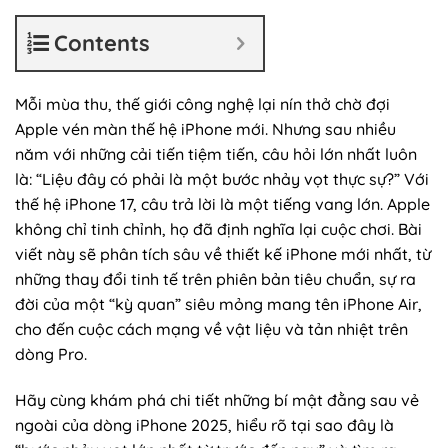
Contents
Mỗi mùa thu, thế giới công nghệ lại nín thở chờ đợi
Apple vén màn thế hệ iPhone mới. Nhưng sau nhiều
năm với những cải tiến tiệm tiến, câu hỏi lớn nhất luôn
là: “Liệu đây có phải là một bước nhảy vọt thực sự?” Với
thế hệ iPhone 17, câu trả lời là một tiếng vang lớn. Apple
không chỉ tinh chỉnh, họ đã định nghĩa lại cuộc chơi. Bài
viết này sẽ phân tích sâu về thiết kế iPhone mới nhất, từ
những thay đổi tinh tế trên phiên bản tiêu chuẩn, sự ra
đời của một “kỳ quan” siêu mỏng mang tên iPhone Air,
cho đến cuộc cách mạng về vật liệu và tản nhiệt trên
dòng Pro.
Hãy cùng khám phá chi tiết những bí mật đằng sau vẻ
ngoài của dòng iPhone 2025, hiểu rõ tại sao đây là