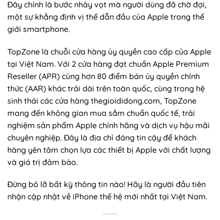
Đây chính là bước nhảy vọt mà người dùng đã chờ đợi,
một sự khẳng định vị thế dẫn đầu của Apple trong thế
giới smartphone.
TopZone là chuỗi cửa hàng ủy quyền cao cấp của Apple
tại Việt Nam. Với 2 cửa hàng đạt chuẩn Apple Premium
Reseller (APR) cùng hơn 80 điểm bán ủy quyền chính
thức (AAR) khác trải dài trên toàn quốc, cùng trong hệ
sinh thái các cửa hàng thegioididong.com, TopZone
mang đến không gian mua sắm chuẩn quốc tế, trải
nghiệm sản phẩm Apple chính hãng và dịch vụ hậu mãi
chuyên nghiệp. Đây là địa chỉ đáng tin cậy để khách
hàng yên tâm chọn lựa các thiết bị Apple với chất lượng
và giá trị đảm bảo.
Đừng bỏ lỡ bất kỳ thông tin nào! Hãy là người đầu tiên
nhận cập nhật về iPhone thế hệ mới nhất tại Việt Nam.