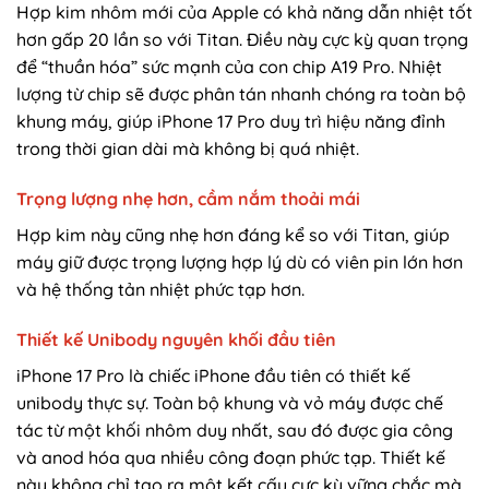
Hợp kim nhôm mới của Apple có khả năng dẫn nhiệt tốt
hơn gấp 20 lần so với Titan. Điều này cực kỳ quan trọng
để “thuần hóa” sức mạnh của con chip A19 Pro. Nhiệt
lượng từ chip sẽ được phân tán nhanh chóng ra toàn bộ
khung máy, giúp iPhone 17 Pro duy trì hiệu năng đỉnh
trong thời gian dài mà không bị quá nhiệt.
Trọng lượng nhẹ hơn, cầm nắm thoải mái
Hợp kim này cũng nhẹ hơn đáng kể so với Titan, giúp
máy giữ được trọng lượng hợp lý dù có viên pin lớn hơn
và hệ thống tản nhiệt phức tạp hơn.
Thiết kế Unibody nguyên khối đầu tiên
iPhone 17 Pro là chiếc iPhone đầu tiên có thiết kế
unibody thực sự. Toàn bộ khung và vỏ máy được chế
tác từ một khối nhôm duy nhất, sau đó được gia công
và anod hóa qua nhiều công đoạn phức tạp. Thiết kế
này không chỉ tạo ra một kết cấu cực kỳ vững chắc mà