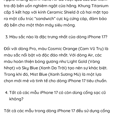
tra độ bền uốn nghiêm ngặt của hãng. Khung Titanium
cấp 5 kết hợp với kính Ceramic Shield ở cả hai mặt tạo
ra một cấu trúc “sandwich” cực kỳ cứng cáp, đảm bảo
độ bền cho một thân máy siêu mỏng.
Màu sắc nào là đặc trưng nhất của dòng iPhone 17?
Đối với dòng Pro, màu Cosmic Orange (Cam Vũ Trụ) là
màu sắc nổi bật và độc đáo nhất. Với dòng Air, các
màu hoàn thiện bóng gương như Light Gold (Vàng
Nhạt) và Sky Blue (Xanh Da Trời) tạo nên sự khác biệt.
Trong khi đó, Mist Blue (Xanh Sương Mù) là một lựa
chọn mới mẻ và tinh tế cho dòng iPhone 17 tiêu chuẩn.
Tất cả các mẫu iPhone 17 có còn dùng cổng sạc cũ
không?
Tất cả các mẫu trong dòng iPhone 17 đều sử dụng cổng