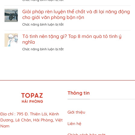
NỮ
Triệt
vé
TẠI
lông
khu
Giải pháp rèn luyện thể chất và đi lại năng động
VIỆT
bikini
vui
NAM
cho giới văn phòng bận rộn
có
chơi
ở
Chức năng bình luận bị tắt
đắt
giải
Giải
không?
trí
pháp
Tỏ tình nên tặng gì? Top 8 món quà tỏ tình ý
Khám
ở
rèn
phá
Singapore
nghĩa
luyện
liệu
trên
ở
Chức năng bình luận bị tắt
thể
trình
Traveloka
Tỏ
chất
LG
tình
và
Cool
nên
đi
Hybrid
tặng
lại
với
gì?
năng
mức
Top
động
giá
8
cho
siêu
món
giới
ưu
Thông tin
quà
văn
đãi
tỏ
phòng
tại
tình
bận
LG
ý
rộn
Giới thiệu
Clinic
Địa chỉ
:
795 Đ. Thiên Lôi, Kênh
nghĩa
Dương, Lê Chân, Hải Phòng, Việt
Liên hệ
Nam
Chính sách bảo mật