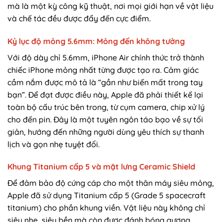
mà là một kỳ công kỹ thuật, nơi mọi giới hạn về vật liệu
và chế tác đều được đẩy đến cực điểm.
Kỷ lục độ mỏng 5.6mm: Mỏng đến không tưởng
Với độ dày chỉ 5.6mm, iPhone Air chính thức trở thành
chiếc iPhone mỏng nhất từng được tạo ra. Cảm giác
cầm nắm được mô tả là “gần như biến mất trong tay
bạn”. Để đạt được điều này, Apple đã phải thiết kế lại
toàn bộ cấu trúc bên trong, từ cụm camera, chip xử lý
cho đến pin. Đây là một tuyên ngôn táo bạo về sự tối
giản, hướng đến những người dùng yêu thích sự thanh
lịch và gọn nhẹ tuyệt đối.
Khung Titanium cấp 5 và mặt lưng Ceramic Shield
Để đảm bảo độ cứng cáp cho một thân máy siêu mỏng,
Apple đã sử dụng Titanium cấp 5 (Grade 5 spacecraft
titanium) cho phần khung viền. Vật liệu này không chỉ
siêu nhẹ, siêu bền mà còn được đánh bóng gương