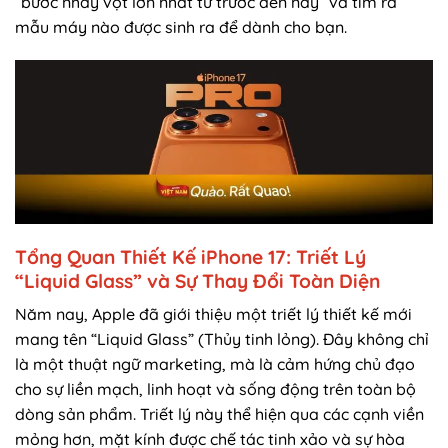
“bước nhảy vọt lớn nhất từ trước đến nay” và tìm ra
mẫu máy nào được sinh ra để dành cho bạn.
Tổng Quan Thiết Kế iPhone 17: Triết Lý
“Liquid Glass” và Sự Thay Đổi Toàn Diện
Năm nay, Apple đã giới thiệu một triết lý thiết kế mới
mang tên “Liquid Glass” (Thủy tinh lỏng). Đây không chỉ
là một thuật ngữ marketing, mà là cảm hứng chủ đạo
cho sự liền mạch, linh hoạt và sống động trên toàn bộ
dòng sản phẩm. Triết lý này thể hiện qua các cạnh viền
mỏng hơn, mặt kính được chế tác tinh xảo và sự hòa