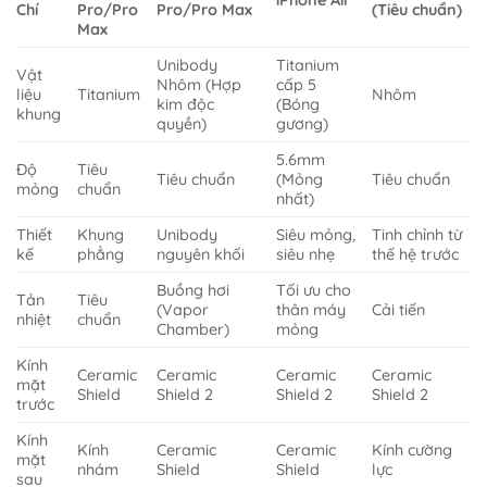
iPhone Air
Chí
Pro/Pro
Pro/Pro Max
(Tiêu chuẩn)
Max
Unibody
Titanium
Vật
Nhôm (Hợp
cấp 5
liệu
Titanium
Nhôm
kim độc
(Bóng
khung
quyền)
gương)
5.6mm
Độ
Tiêu
Tiêu chuẩn
(Mỏng
Tiêu chuẩn
mỏng
chuẩn
nhất)
Thiết
Khung
Unibody
Siêu mỏng,
Tinh chỉnh từ
kế
phẳng
nguyên khối
siêu nhẹ
thế hệ trước
Buồng hơi
Tối ưu cho
Tản
Tiêu
(Vapor
thân máy
Cải tiến
nhiệt
chuẩn
Chamber)
mỏng
Kính
Ceramic
Ceramic
Ceramic
Ceramic
mặt
Shield
Shield 2
Shield 2
Shield 2
trước
Kính
Kính
Ceramic
Ceramic
Kính cường
mặt
nhám
Shield
Shield
lực
sau