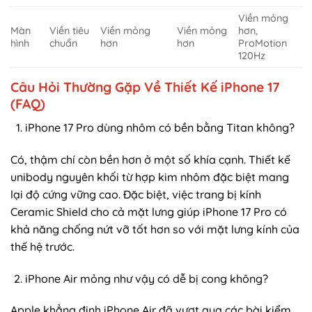
Viền mỏng
Màn
Viền tiêu
Viền mỏng
Viền mỏng
hơn,
hình
chuẩn
hơn
hơn
ProMotion
120Hz
Câu Hỏi Thường Gặp Về Thiết Kế iPhone 17
(FAQ)
iPhone 17 Pro dùng nhôm có bền bằng Titan không?
Có, thậm chí còn bền hơn ở một số khía cạnh. Thiết kế
unibody nguyên khối từ hợp kim nhôm đặc biệt mang
lại độ cứng vững cao. Đặc biệt, việc trang bị kính
Ceramic Shield cho cả mặt lưng giúp iPhone 17 Pro có
khả năng chống nứt vỡ tốt hơn so với mặt lưng kính của
thế hệ trước.
iPhone Air mỏng như vậy có dễ bị cong không?
Apple khẳng định iPhone Air đã vượt qua các bài kiểm