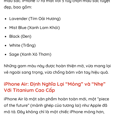
màu sắc. iPhone 17 ra mắt với 5 tùy chọn màu sắc tuyệt
đẹp, bao gồm:
Lavender (Tím Oải Hương)
Mist Blue (Xanh Lam Khói)
Black (Đen)
White (Trắng)
Sage (Xanh Xô Thơm)
Những gam màu này được hoàn thiện mờ, vừa mang lại
vẻ ngoài sang trọng, vừa chống bám vân tay hiệu quả.
iPhone Air: Định Nghĩa Lại “Mỏng” và “Nhẹ”
Với Titanium Cao Cấp
iPhone Air là một sản phẩm hoàn toàn mới, một “piece
of the future” (mảnh ghép của tương lai) như Apple đã
mô tả. Đây không chỉ là một chiếc iPhone mỏng hơn,