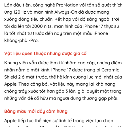
Lần đầu tiên, công nghệ ProMotion với tần số quét thích
ứng 120Hz và màn hình Always-On đã được mang
xuống dòng tiêu chuẩn. Kết hợp với độ sáng ngoài trời
tối đa lên tới 3000 nits, màn hình của iPhone 17 thực sự
là tốt nhất từ trước đến nay trên một mẫu iPhone
không-phải-Pro.
Vật liệu quen thuộc nhưng được gia cố
Khung viền vẫn được làm từ nhôm cao cấp, nhưng điểm
nhấn nằm ở mặt kính. iPhone 17 được trang bị Ceramic
Shield 2 ở mặt trước, thế hệ kính cường lực mới nhất của
Apple. Theo công bố, vật liệu này mang lại khả năng
chống trầy xước tốt hơn gấp 3 lần, giải quyết một trong
những vấn đề cố hữu mà người dùng thường gặp phải.
Bảng màu mới đầy cảm hứng
Apple tiếp tục thể hiện sự tinh tế trong việc lựa chọn