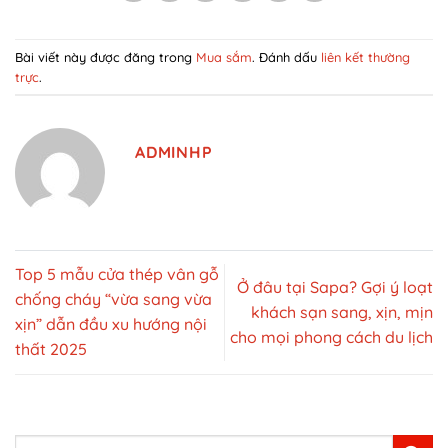
Bài viết này được đăng trong
Mua sắm
. Đánh dấu
liên kết thường
trực
.
ADMINHP
Top 5 mẫu cửa thép vân gỗ
Ở đâu tại Sapa? Gợi ý loạt
chống cháy “vừa sang vừa
khách sạn sang, xịn, mịn
xịn” dẫn đầu xu hướng nội
cho mọi phong cách du lịch
thất 2025