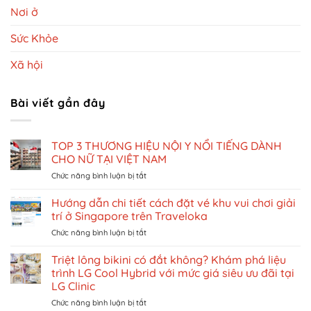
Nơi ở
Sức Khỏe
Xã hội
Bài viết gần đây
TOP 3 THƯƠNG HIỆU NỘI Y NỔI TIẾNG DÀNH
CHO NỮ TẠI VIỆT NAM
ở
Chức năng bình luận bị tắt
TOP
3
Hướng dẫn chi tiết cách đặt vé khu vui chơi giải
THƯƠNG
trí ở Singapore trên Traveloka
HIỆU
ở
Chức năng bình luận bị tắt
NỘI
Hướng
Y
dẫn
Triệt lông bikini có đắt không? Khám phá liệu
NỔI
chi
TIẾNG
trình LG Cool Hybrid với mức giá siêu ưu đãi tại
tiết
DÀNH
LG Clinic
cách
CHO
ở
Chức năng bình luận bị tắt
đặt
NỮ