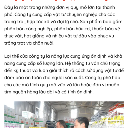
Đây là một trong những đơn vị quy mô lớn tại thành
phố. Công ty cung cấp vật tư chuyên nghiệp cho các
trang trại, hợp tác xã và đại lý nhỏ. Sản phẩm bao gồm
phân bón công nghiệp, phân bón hữu cơ, thuốc bảo vệ
thực vật, hạt giống và nhiều vật tư đầu vào phục vụ
trồng trọt và chăn nuôi.
Lợi thế của công ty là năng lực cung ứng ổn định và khả
năng cung cấp số lượng lớn. Hệ thống tư vấn chú trọng
đến kỹ thuật và luôn giải thích rõ cách sử dụng vật tư để
đảm bảo an toàn cho người sản xuất. Công ty phù hợp
cho các mô hình quy mô vừa và lớn hoặc đơn vị muốn
tìm nguồn hàng lâu dài và có tính ổn định.