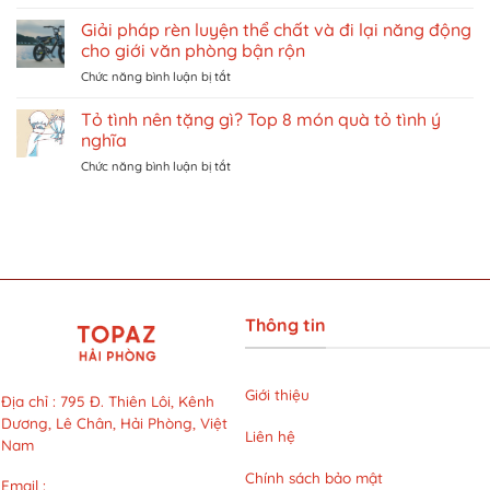
Triệt
vé
TẠI
lông
khu
Giải pháp rèn luyện thể chất và đi lại năng động
VIỆT
bikini
vui
NAM
cho giới văn phòng bận rộn
có
chơi
ở
Chức năng bình luận bị tắt
đắt
giải
Giải
không?
trí
pháp
Tỏ tình nên tặng gì? Top 8 món quà tỏ tình ý
Khám
ở
rèn
phá
Singapore
nghĩa
luyện
liệu
trên
ở
Chức năng bình luận bị tắt
thể
trình
Traveloka
Tỏ
chất
LG
tình
và
Cool
nên
đi
Hybrid
tặng
lại
với
gì?
năng
mức
Top
động
giá
8
cho
siêu
món
giới
ưu
Thông tin
quà
văn
đãi
tỏ
phòng
tại
tình
bận
LG
ý
rộn
Giới thiệu
Clinic
Địa chỉ
:
795 Đ. Thiên Lôi, Kênh
nghĩa
Dương, Lê Chân, Hải Phòng, Việt
Liên hệ
Nam
Chính sách bảo mật
Email
: