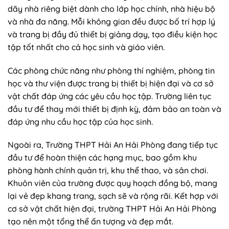
dãy nhà riêng biệt dành cho lớp học chính, nhà hiệu bộ
và nhà đa năng. Mỗi không gian đều được bố trí hợp lý
và trang bị đầy đủ thiết bị giảng dạy, tạo điều kiện học
tập tốt nhất cho cả học sinh và giáo viên.
Các phòng chức năng như phòng thí nghiệm, phòng tin
học và thư viện được trang bị thiết bị hiện đại và cơ sở
vật chất đáp ứng các yêu cầu học tập. Trường liên tục
đầu tư để thay mới thiết bị định kỳ, đảm bảo an toàn và
đáp ứng nhu cầu học tập của học sinh.
Ngoài ra, Trường THPT Hải An Hải Phòng đang tiếp tục
đầu tư để hoàn thiện các hạng mục, bao gồm khu
phòng hành chính quản trị, khu thể thao, và sân chơi.
Khuôn viên của trường được quy hoạch đồng bộ, mang
lại vẻ đẹp khang trang, sạch sẽ và rộng rãi. Kết hợp với
cơ sở vật chất hiện đại, trường THPT Hải An Hải Phòng
tạo nên một tổng thể ấn tượng và đẹp mắt.