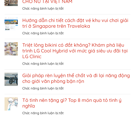
CHO NỮ TẠI VIỆT NAM
ở
Chức năng bình luận bị tắt
TOP
3
Hướng dẫn chi tiết cách đặt vé khu vui chơi giải
THƯƠNG
trí ở Singapore trên Traveloka
HIỆU
ở
Chức năng bình luận bị tắt
NỘI
Hướng
Y
dẫn
Triệt lông bikini có đắt không? Khám phá liệu
NỔI
chi
TIẾNG
trình LG Cool Hybrid với mức giá siêu ưu đãi tại
tiết
DÀNH
LG Clinic
cách
CHO
ở
Chức năng bình luận bị tắt
đặt
NỮ
Triệt
vé
TẠI
lông
khu
Giải pháp rèn luyện thể chất và đi lại năng động
VIỆT
bikini
vui
NAM
cho giới văn phòng bận rộn
có
chơi
ở
Chức năng bình luận bị tắt
đắt
giải
Giải
không?
trí
pháp
Tỏ tình nên tặng gì? Top 8 món quà tỏ tình ý
Khám
ở
rèn
phá
Singapore
nghĩa
luyện
liệu
trên
ở
Chức năng bình luận bị tắt
thể
trình
Traveloka
Tỏ
chất
LG
tình
và
Cool
nên
đi
Hybrid
tặng
lại