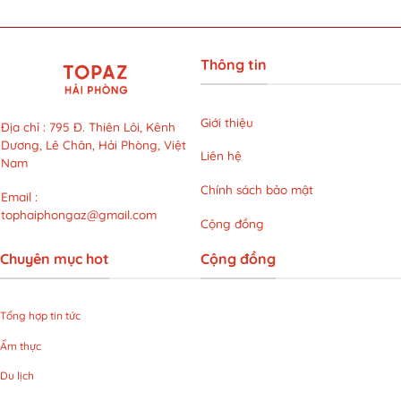
với
gì?
năng
mức
Top
động
giá
8
cho
siêu
món
giới
ưu
Thông tin
quà
văn
đãi
tỏ
phòng
tại
tình
bận
LG
ý
rộn
Giới thiệu
Clinic
Địa chỉ
:
795 Đ. Thiên Lôi, Kênh
nghĩa
Dương, Lê Chân, Hải Phòng, Việt
Liên hệ
Nam
Chính sách bảo mật
Email
:
tophaiphongaz@gmail.com
Cộng đồng
Chuyên mục hot
Cộng đồng
Tổng hợp tin tức
Ẩm thực
Du lịch