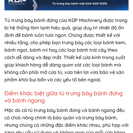
Tủ trưng bày bánh đứng của KDP Machinery được trang
bị hệ thống làm lạnh hiệu quả, giúp duy trì nhiệt độ ổn
định để bánh luôn tươi ngon. Chúng được thiết kế với
nhiều tầng, cho phép bạn trưng bày các loại bánh kem,
bánh ngọt, bánh mì hay các loại bánh trái cây theo
cách dễ dàng và đẹp mắt. Thiết kế cửa kính trong suốt
giúp khách hàng dễ dàng quan sát các loại bánh mà
không cần phải mở cửa tủ, vừa tiện lợi vừa bảo vệ sản
phẩm khỏi bụi bẩn và các yếu tố bên ngoài.
Điểm khác biệt giữa tủ trưng bày bánh đứng
và bánh ngang
Mặc dù cả tủ trưng bày bánh đứng và bánh ngang đều
có chức năng chính là bảo quản và trưng bày bánh,
nhưng chúng có những đặc điểm khác nhau, phù hợp với
từng nhu cầu sử dụng và không gian của mỗi cửa hàng.