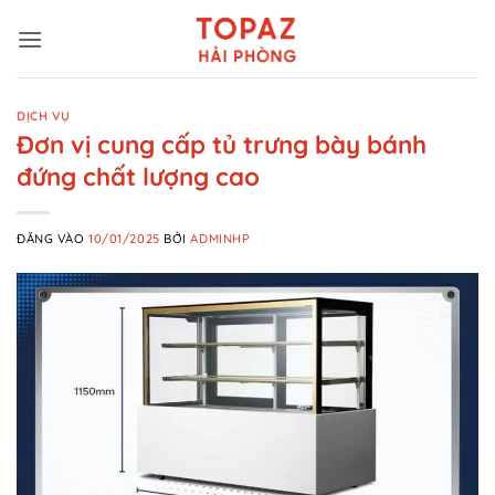
Bỏ
qua
nội
dung
DỊCH VỤ
Đơn vị cung cấp tủ trưng bày bánh
đứng chất lượng cao
ĐĂNG VÀO
10/01/2025
BỞI
ADMINHP