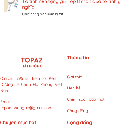
Tỏ tình nên tặng gì? Top 8 món quà tỏ tình ý
Khám
ở
rèn
phá
Singapore
nghĩa
luyện
liệu
trên
ở
Chức năng bình luận bị tắt
thể
trình
Traveloka
Tỏ
chất
LG
tình
và
Cool
nên
đi
Hybrid
tặng
lại
với
gì?
năng
mức
Top
động
giá
8
cho
siêu
món
giới
ưu
Thông tin
quà
văn
đãi
tỏ
phòng
tại
tình
bận
LG
ý
rộn
Giới thiệu
Clinic
Địa chỉ
:
795 Đ. Thiên Lôi, Kênh
nghĩa
Dương, Lê Chân, Hải Phòng, Việt
Liên hệ
Nam
Chính sách bảo mật
Email
:
tophaiphongaz@gmail.com
Cộng đồng
Chuyên mục hot
Cộng đồng