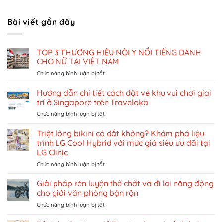
Bài viết gần đây
TOP 3 THƯƠNG HIỆU NỘI Y NỔI TIẾNG DÀNH
CHO NỮ TẠI VIỆT NAM
ở
Chức năng bình luận bị tắt
TOP
3
Hướng dẫn chi tiết cách đặt vé khu vui chơi giải
THƯƠNG
trí ở Singapore trên Traveloka
HIỆU
ở
Chức năng bình luận bị tắt
NỘI
Hướng
Y
dẫn
Triệt lông bikini có đắt không? Khám phá liệu
NỔI
chi
TIẾNG
trình LG Cool Hybrid với mức giá siêu ưu đãi tại
tiết
DÀNH
LG Clinic
cách
CHO
ở
Chức năng bình luận bị tắt
đặt
NỮ
Triệt
vé
TẠI
lông
khu
Giải pháp rèn luyện thể chất và đi lại năng động
VIỆT
bikini
vui
NAM
cho giới văn phòng bận rộn
có
chơi
ở
Chức năng bình luận bị tắt
đắt
giải
Giải
không?
trí
pháp