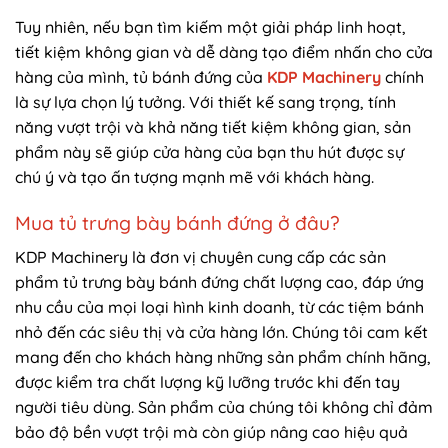
Tuy nhiên, nếu bạn tìm kiếm một giải pháp linh hoạt,
tiết kiệm không gian và dễ dàng tạo điểm nhấn cho cửa
hàng của mình, tủ bánh đứng của
KDP Machinery
chính
là sự lựa chọn lý tưởng. Với thiết kế sang trọng, tính
năng vượt trội và khả năng tiết kiệm không gian, sản
phẩm này sẽ giúp cửa hàng của bạn thu hút được sự
chú ý và tạo ấn tượng mạnh mẽ với khách hàng.
Mua tủ trưng bày bánh đứng ở đâu?
KDP Machinery là đơn vị chuyên cung cấp các sản
phẩm tủ trưng bày bánh đứng chất lượng cao, đáp ứng
nhu cầu của mọi loại hình kinh doanh, từ các tiệm bánh
nhỏ đến các siêu thị và cửa hàng lớn. Chúng tôi cam kết
mang đến cho khách hàng những sản phẩm chính hãng,
được kiểm tra chất lượng kỹ lưỡng trước khi đến tay
người tiêu dùng. Sản phẩm của chúng tôi không chỉ đảm
bảo độ bền vượt trội mà còn giúp nâng cao hiệu quả