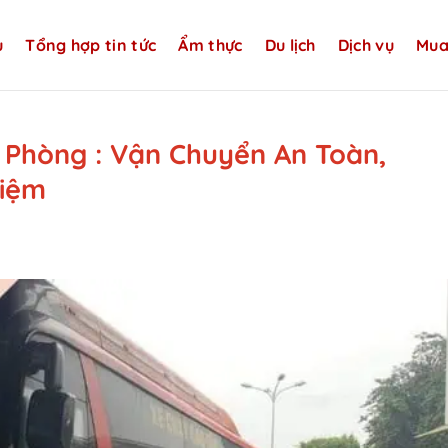
u
Tổng hợp tin tức
Ẩm thực
Du lịch
Dịch vụ
Mua
 Phòng : Vận Chuyển An Toàn,
Kiệm