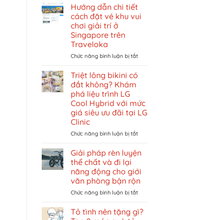
3
Hướng dẫn chi tiết
THƯƠNG
cách đặt vé khu vui
HIỆU
chơi giải trí ở
NỘI
Singapore trên
Y
Traveloka
NỔI
TIẾNG
ở
Chức năng bình luận bị tắt
DÀNH
Hướng
CHO
dẫn
Triệt lông bikini có
NỮ
chi
đắt không? Khám
TẠI
tiết
phá liệu trình LG
VIỆT
cách
Cool Hybrid với mức
NAM
đặt
giá siêu ưu đãi tại LG
vé
Clinic
khu
vui
ở
Chức năng bình luận bị tắt
chơi
Triệt
giải
lông
Giải pháp rèn luyện
trí
bikini
thể chất và đi lại
ở
có
năng động cho giới
Singapore
đắt
văn phòng bận rộn
trên
không?
Traveloka
Khám
ở
Chức năng bình luận bị tắt
phá
Giải
liệu
pháp
Tỏ tình nên tặng gì?
trình
rèn