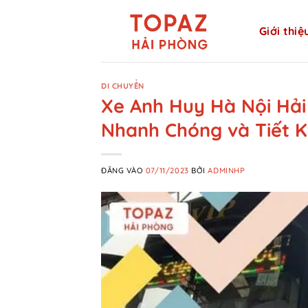
Bỏ
qua
Giới thiệ
nội
dung
DI CHUYỂN
Xe Anh Huy Hà Nội Hải
Nhanh Chóng và Tiết 
ĐĂNG VÀO
07/11/2023
BỞI
ADMINHP