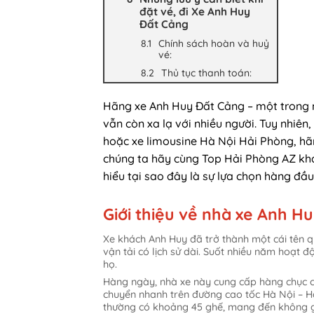
đặt vé, đi Xe Anh Huy
Đất Cảng
Chính sách hoàn và huỷ
vé:
Thủ tục thanh toán:
Hãng xe Anh Huy Đất Cảng – một trong nh
vẫn còn xa lạ với nhiều người. Tuy nhiê
hoặc xe limousine Hà Nội Hải Phòng, hãn
chúng ta hãy cùng Top Hải Phòng AZ kh
hiểu tại sao đây là sự lựa chọn hàng đầ
Giới thiệu về nhà xe Anh H
Xe khách Anh Huy đã trở thành một cái tên q
vận tải có lịch sử dài. Suốt nhiều năm hoạt 
họ.
Hàng ngày, nhà xe này cung cấp hàng chục c
chuyển nhanh trên đường cao tốc Hà Nội – Hải
thường có khoảng 45 ghế, mang đến không gia