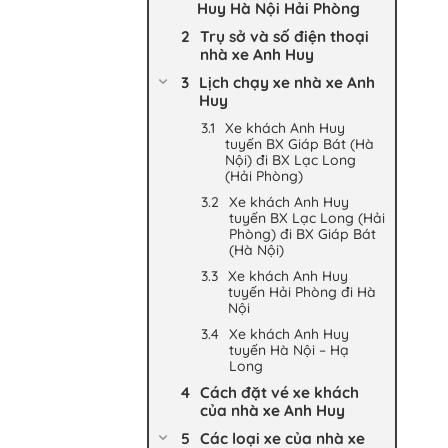
Huy Hà Nội Hải Phòng
Trụ sở và số điện thoại
nhà xe Anh Huy
Lịch chạy xe nhà xe Anh
Huy
Xe khách Anh Huy
tuyến BX Giáp Bát (Hà
Nội) đi BX Lạc Long
(Hải Phòng)
Xe khách Anh Huy
tuyến BX Lạc Long (Hải
Phòng) đi BX Giáp Bát
(Hà Nội)
Xe khách Anh Huy
tuyến Hải Phòng đi Hà
Nội
Xe khách Anh Huy
tuyến Hà Nội – Hạ
Long
Cách đặt vé xe khách
của nhà xe Anh Huy
Các loại xe của nhà xe