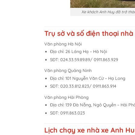
Xe khách Anh Huy đã trở thà
Trụ sở và số điện thoại nh
Văn phòng Hà Nội
Địa chỉ: 26 Láng Hạ – Hà Nội
SĐT: 024.33.59.89.89/ 0911.863.929
Văn phòng Quảng Ninh
Địa chỉ: 101 Nguyễn Văn Cừ – Hạ Long
SĐT: 020.33.812.823/ 0911.863.914
Văn phòng Hải Phòng
Địa chỉ: 139 Đà Nẵng, Ngô Quyền – Hải Ph
SĐT: 0911.863.023
Lịch chạy xe nhà xe Anh H