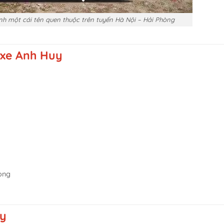
nh một cái tên quen thuộc trên tuyến Hà Nội – Hải Phòng
à xe Anh Huy
òng
uy