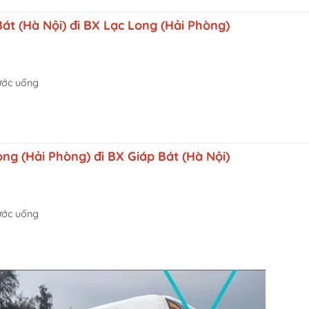
t (Hà Nội) đi BX Lạc Long (Hải Phòng)
nước uống
g (Hải Phòng) đi BX Giáp Bát (Hà Nội)
nước uống