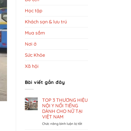
Học tập
Khách sạn & lưu trú
Mua sắm
Nơi ở
Sức Khỏe
Xã hội
Bài viết gần đây
TOP 3 THƯƠNG HIỆU
NỘI Y NỔI TIẾNG
DÀNH CHO NỮ TẠI
VIỆT NAM
ở
Chức năng bình luận bị tắt
TOP