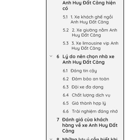
Anh Huy Đất Cảng hiện
có
1. Xe khách ghế ngồi
Anh Huy Đất Cảng
2. Xe giường nằm Anh
Huy Đất Cảng
3. Xe limousine vip Anh
Huy Đất Cảng
Lý do nên chọn nhà xe
Anh Huy Đất Cảng
Đáng tin cậy
Đảm bảo an toàn
Đội xe đa dạng
Chất lượng dịch vụ
Giá thành hợp lý
Trải nghiệm đáng nhớ
Đánh giá của khách
hàng về xe Anh Huy Đất
Cảng
Những lưu ý cần biết khi