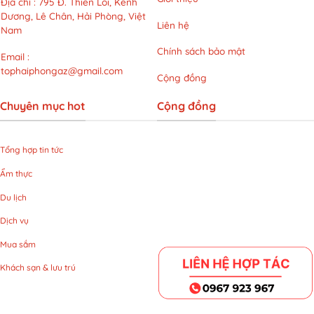
Địa chỉ
:
795 Đ. Thiên Lôi, Kênh
nghĩa
Dương, Lê Chân, Hải Phòng, Việt
Liên hệ
Nam
Chính sách bảo mật
Email
:
tophaiphongaz@gmail.com
Cộng đồng
Chuyên mục hot
Cộng đồng
Tổng hợp tin tức
Ẩm thực
Du lịch
Dịch vụ
Mua sắm
Khách sạn & lưu trú