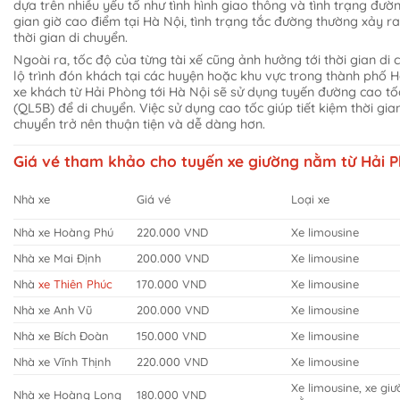
dựa trên nhiều yếu tố như tình hình giao thông và tình trạng đườn
gian giờ cao điểm tại Hà Nội, tình trạng tắc đường thường xảy ra
thời gian di chuyển.
Ngoài ra, tốc độ của từng tài xế cũng ảnh hưởng tới thời gian di
lộ trình đón khách tại các huyện hoặc khu vực trong thành phố 
xe khách từ Hải Phòng tới Hà Nội sẽ sử dụng tuyến đường cao tố
(QL5B) để di chuyển. Việc sử dụng cao tốc giúp tiết kiệm thời gia
chuyển trở nên thuận tiện và dễ dàng hơn.
Giá vé tham khảo cho tuyến xe giường nằm từ Hải P
Nhà xe
Giá vé
Loại xe
Nhà xe Hoàng Phú
220.000 VND
Xe limousine
Nhà xe Mai Định
200.000 VND
Xe limousine
Nhà
xe Thiên Phúc
170.000 VND
Xe limousine
Nhà xe Anh Vũ
200.000 VND
Xe limousine
Nhà xe Bích Đoàn
150.000 VND
Xe limousine
Nhà xe Vĩnh Thịnh
220.000 VND
Xe limousine
Xe limousine, xe gi
Nhà xe Hoàng Long
180.000 VND