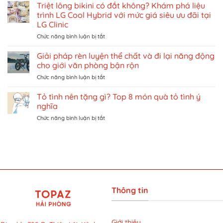
dẫn
Triệt lông bikini có đắt không? Khám phá liệu
NỔI
chi
TIẾNG
trình LG Cool Hybrid với mức giá siêu ưu đãi tại
tiết
DÀNH
LG Clinic
cách
CHO
ở
Chức năng bình luận bị tắt
đặt
NỮ
Triệt
vé
TẠI
lông
khu
Giải pháp rèn luyện thể chất và đi lại năng động
VIỆT
bikini
vui
NAM
cho giới văn phòng bận rộn
có
chơi
ở
Chức năng bình luận bị tắt
đắt
giải
Giải
không?
trí
pháp
Tỏ tình nên tặng gì? Top 8 món quà tỏ tình ý
Khám
ở
rèn
phá
Singapore
nghĩa
luyện
liệu
trên
ở
Chức năng bình luận bị tắt
thể
trình
Traveloka
Tỏ
chất
LG
tình
và
Cool
nên
đi
Hybrid
tặng
lại
với
gì?
năng
mức
Top
động
giá
8
cho
siêu
món
giới
ưu
Thông tin
quà
văn
đãi
tỏ
phòng
tại
tình
bận
LG
ý
rộn
Giới thiệu
Clinic