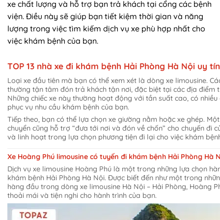
xe chất lượng và hỗ trợ bạn trả khách tại cổng các bệnh
viện. Điều này sẽ giúp bạn tiết kiệm thời gian và năng
lượng trong việc tìm kiếm dịch vụ xe phù hợp nhất cho
việc khám bệnh của bạn.
TOP 13 nhà xe đi khám bệnh Hải Phòng Hà Nội uy tín
Loại xe đầu tiên mà bạn có thể xem xét là dòng xe limousine. Các
thường tận tâm đón trả khách tận nơi, đặc biệt tại các địa điểm 
Những chiếc xe này thường hoạt động với tần suất cao, có nhiề
phục vụ nhu cầu khám bệnh của bạn.
Tiếp theo, bạn có thể lựa chọn xe giường nằm hoặc xe ghép. Một 
chuyển cũng hỗ trợ “đưa tới nơi và đón về chốn” cho chuyến đi củ
và linh hoạt trong lựa chọn phương tiện đi lại cho việc khám bện
Xe Hoàng Phú limousine có tuyến đi khám bệnh Hải Phòng Hà N
Dịch vụ xe limousine Hoàng Phú là một trong những lựa chọn hà
khám bệnh Hải Phòng Hà Nội. Được biết đến như một trong những
hàng đầu trong dòng xe limousine Hà Nội – Hải Phòng, Hoàng 
thoải mái và tiện nghi cho hành trình của bạn.