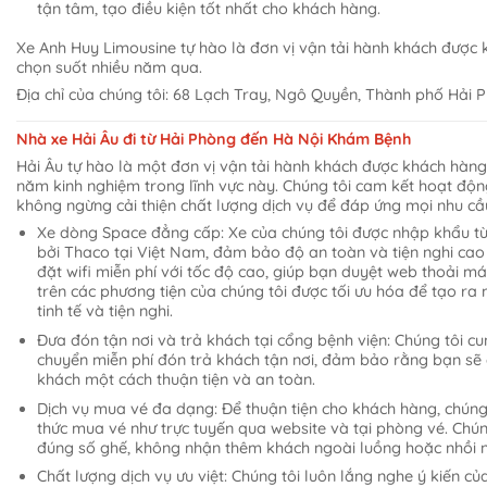
tận tâm, tạo điều kiện tốt nhất cho khách hàng.
Xe Anh Huy Limousine tự hào là đơn vị vận tải hành khách được 
chọn suốt nhiều năm qua.
Địa chỉ của chúng tôi: 68 Lạch Tray, Ngô Quyền, Thành phố Hải 
Nhà xe Hải Âu đi từ Hải Phòng đến Hà Nội Khám Bệnh
Hải Âu tự hào là một đơn vị vận tải hành khách được khách hàng 
năm kinh nghiệm trong lĩnh vực này. Chúng tôi cam kết hoạt độn
không ngừng cải thiện chất lượng dịch vụ để đáp ứng mọi nhu c
Xe dòng Space đẳng cấp: Xe của chúng tôi được nhập khẩu t
bởi Thaco tại Việt Nam, đảm bảo độ an toàn và tiện nghi cao 
đặt wifi miễn phí với tốc độ cao, giúp bạn duyệt web thoải mái
trên các phương tiện của chúng tôi được tối ưu hóa để tạo ra
tinh tế và tiện nghi.
Đưa đón tận nơi và trả khách tại cổng bệnh viện: Chúng tôi cu
chuyển miễn phí đón trả khách tận nơi, đảm bảo rằng bạn sẽ 
khách một cách thuận tiện và an toàn.
Dịch vụ mua vé đa dạng: Để thuận tiện cho khách hàng, chúng 
thức mua vé như trực tuyến qua website và tại phòng vé. Chú
đúng số ghế, không nhận thêm khách ngoài luồng hoặc nhồi n
Chất lượng dịch vụ ưu việt: Chúng tôi luôn lắng nghe ý kiến 