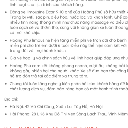
linh hoạt cho lịch trình của khách hàng.
Dòng xe limousine Dcar 9-10 ghế của Hoàng Phú sở hữu thiết k
Trang bị wifi, sạc pin, điều hòa, nước lọc, và khăn lạnh. Ghế c
nhiều tính năng thông minh như chức năng massage và điều ch
luôn sạch sẽ và thơm tho, cùng với không gian xe luôn thoán
có mùi khó chịu.
Hoàng Phú limousine hiện tặng miễn phí vé trọn đời cho bệnh
miễn phí cho trẻ em dưới 6 tuổi. Điều này thể hiện cam kết với
trọng đối với mọi hành khách.
Giá vé hợp lý và chính sách hủy vé linh hoạt giúp đáp ứng nh
Hoàng Phú cam kết không phóng nhanh, vượt ẩu, không bắt 
không gây phiền hại cho người khác. Xe sẽ đưa bạn tận cổng 
hỗ trợ đón trả tại các điểm xa trung tâm.
Chúng tôi luôn lắng nghe ý kiến phản hồi của khách hàng để 
chất lượng dịch vụ, đảm bảo rằng bạn có một hành trình thoả
Địa chỉ:
Hà Nội: 42 Võ Chí Công, Xuân La, Tây Hồ, Hà Nội
Hải Phòng: 28 LK6 Khu Đô Thị Ven Sông Lạch Tray, Vĩnh Niệm,