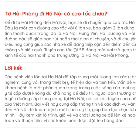
Từ Hải Phòng đi Hà Nội có cao tốc chưa?
Để đi từ Hải Phòng đến Hà Nội, bạn sẽ di chuyển qua cao tốc Hà
Đây là một con đường cao tốc với 6 làn xe, bao gồm 2 làn dừng 
tỉnh thành quan trọng, đó là Hà Nội, Hưng Yên, Hải Dương và Hả
đường này sẽ giúp bạn rút ngắn thời gian di chuyển, và di chuyển
Điều này cũng giúp các nhà xe dễ dàng tiếp cận đến điểm đến c
chóng và hiệu quả. Tuyến cao tốc QL5B đóng một vai trò quan tr
kinh tế của hai thành phố trung ương là Hà Nội và Hải Phòng.
Lời kết
Các bệnh viện lớn tại Hà Nội đã tập trung một lượng lớn các y bác
nghiệm, cùng với trang thiết bị y tế hiện đại và tiên tiến. Vấn đề
khám bệnh là một phần quan trọng trong cuộc sống của mọi ngư
y tế cấp dưới không đủ khả năng để điều trị, người dân thường c
tuyến đường cấp trung ương tại Hà Nội, nơi có các tuyến cao nhấ
của Việt Nam. Bài viết này cung cấp thông tin về các dịch vụ vậ
đến Hà Nội để khám bệnh một cách uy tín, giúp bạn lựa chọn lựa
mình. Hãy xem xét lộ trình, giá vé và chất lượng xe để lên kế hoạ
toàn và thuận tiện, vì sức khỏe luôn được đặt lên hàng đầu.