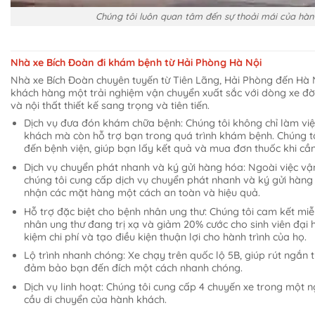
Chúng tôi luôn quan tâm đến sự thoải mái của hà
Nhà xe Bích Đoàn đi khám bệnh từ Hải Phòng Hà Nội
Nhà xe Bích Đoàn chuyên tuyến từ Tiên Lãng, Hải Phòng đến Hà
khách hàng một trải nghiệm vận chuyển xuất sắc với dòng xe đời 
và nội thất thiết kế sang trọng và tiên tiến.
Dịch vụ đưa đón khám chữa bệnh: Chúng tôi không chỉ làm vi
khách mà còn hỗ trợ bạn trong quá trình khám bệnh. Chúng t
đến bệnh viện, giúp bạn lấy kết quả và mua đơn thuốc khi cần
Dịch vụ chuyển phát nhanh và ký gửi hàng hóa: Ngoài việc vậ
chúng tôi cung cấp dịch vụ chuyển phát nhanh và ký gửi hàng 
nhận các mặt hàng một cách an toàn và hiệu quả.
Hỗ trợ đặc biệt cho bệnh nhân ung thư: Chúng tôi cam kết mi
nhân ung thư đang trị xạ và giảm 20% cước cho sinh viên đại h
kiệm chi phí và tạo điều kiện thuận lợi cho hành trình của họ.
Lộ trình nhanh chóng: Xe chạy trên quốc lộ 5B, giúp rút ngắn t
đảm bảo bạn đến đích một cách nhanh chóng.
Dịch vụ linh hoạt: Chúng tôi cung cấp 4 chuyến xe trong một 
cầu di chuyển của hành khách.