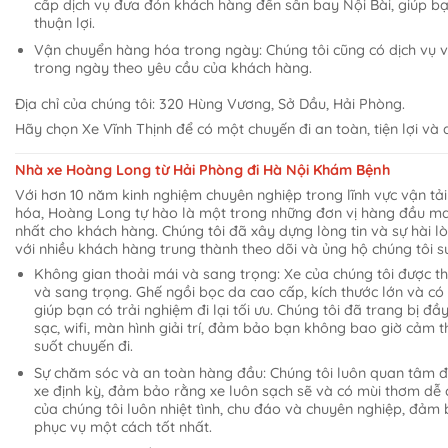
cấp dịch vụ đưa đón khách hàng đến sân bay Nội Bài, giúp bạ
thuận lợi.
Vận chuyển hàng hóa trong ngày: Chúng tôi cũng có dịch vụ
trong ngày theo yêu cầu của khách hàng.
Địa chỉ của chúng tôi: 320 Hùng Vương, Sở Dầu, Hải Phòng.
Hãy chọn Xe Vĩnh Thịnh để có một chuyến đi an toàn, tiện lợi và
Nhà xe Hoàng Long từ Hải Phòng đi Hà Nội Khám Bệnh
Với hơn 10 năm kinh nghiệm chuyên nghiệp trong lĩnh vực vận tả
hóa, Hoàng Long tự hào là một trong những đơn vị hàng đầu ma
nhất cho khách hàng. Chúng tôi đã xây dựng lòng tin và sự hài l
với nhiều khách hàng trung thành theo dõi và ủng hộ chúng tôi 
Không gian thoải mái và sang trọng: Xe của chúng tôi được thiế
và sang trọng. Ghế ngồi bọc da cao cấp, kích thước lớn và có 
giúp bạn có trải nghiệm đi lại tối ưu. Chúng tôi đã trang bị đầ
sạc, wifi, màn hình giải trí, đảm bảo bạn không bao giờ cảm
suốt chuyến đi.
Sự chăm sóc và an toàn hàng đầu: Chúng tôi luôn quan tâm đ
xe định kỳ, đảm bảo rằng xe luôn sạch sẽ và có mùi thơm dễ c
của chúng tôi luôn nhiệt tình, chu đáo và chuyên nghiệp, đảm
phục vụ một cách tốt nhất.