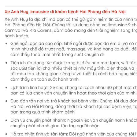
Xe Anh Huy limousine đi khám bệnh Hải Phòng đến Hà Nội
Xe Anh Huy là địa chỉ mà bạn có thể gửi gắm niềm tin của mình t
Hải Phòng đến Hà Nội. Chúng tôi sử dụng dòng xe limousine 9 c
Carnival và Kia Carens, đảm bảo mang đến trải nghiệm sang trọ
hành khách.
Ghế ngồi bọc da cao cấp: Ghế ngồi được bọc da êm ái và có n
minh như chế độ trượt ngã, massage, và khả năng co duỗi, để 
cảm thấy thoải mái nhất trong suốt chuyến đi.
Tiện ích đa dạng: Xe được trang bị điều hòa mát lạnh, wifi tốc 
sạc USB tiện lợi cho nhiều thiết bị như máy tính, điện thoại, v
tối màu tạo không gian riêng tư và thiết bị cảnh báo nguy hiể
cảm thấy an toàn suốt hành trình.
Lịch trình linh hoạt: Xe của chúng tôi cách nhau 30 phút một 
bạn có lựa chọn vận chuyển linh hoạt theo thời gian của mình.
Đưa đón tận nơi và trả khách tại bệnh viện: Chúng tôi đưa đó
Hà Nội và Hải Phòng, đồng thời trả khách tại các bệnh viện, tạ
bạn trong quá trình khám bệnh.
Dịch vụ chuyển phát nhanh: Ngoài việc vận chuyển hành khách
chuyển phát nhanh giao tận tay người nhận.
Hỗ trợ nhiệt tình và tận tâm: Đội ngũ nhân viên của chúng tôi l