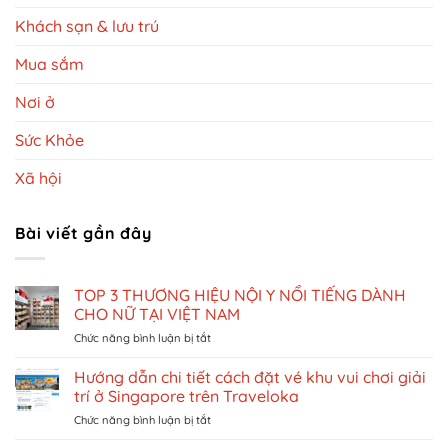
Khách sạn & lưu trú
Mua sắm
Nơi ở
Sức Khỏe
Xã hội
Bài viết gần đây
TOP 3 THƯƠNG HIỆU NỘI Y NỔI TIẾNG DÀNH
CHO NỮ TẠI VIỆT NAM
ở
Chức năng bình luận bị tắt
TOP
3
Hướng dẫn chi tiết cách đặt vé khu vui chơi giải
THƯƠNG
trí ở Singapore trên Traveloka
HIỆU
ở
Chức năng bình luận bị tắt
NỘI
Hướng
Y