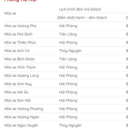
Lịch trình đón trả khách
Nhà xe
Điểm khởi hành – đón khách
Nhà xe Hoàng Phú
Hải Phòng
B
Nhà xe Mai Định
Tiên Lãng
B
Nhà xe Thiên Phúc
Hải Phòng
B
Nhà xe Anh Vũ
Thủy Nguyên
B
Nhà xe Bích Đoàn
Tiên Lãng
B
Nhà xe Vĩnh Thịnh
Hải Phòng
B
Nhà xe Hoàng Long
Hải Phòng
B
Nhà xe Anh Huy
Hải Phòng
B
Nhà xe Hải Âu
Hải Phòng
B
Nhà xe Sơn Hải
Hải Phòng
B
Nhà xe Hoàng Phương
Hải Phòng
B
Nhà xe Hoàng Ngân
Hải Phòng
B
Nhà xe Ngọc Huyền
Thủy Nguyên
B