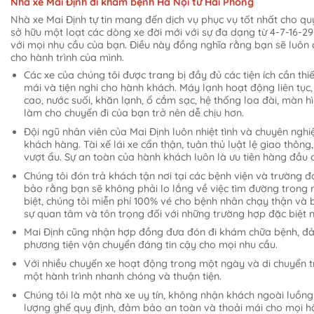
Nhà xe Mai Định đi khám bệnh Hà Nội từ Hải Phòng
Nhà xe Mai Định tự tin mang đến dịch vụ phục vụ tốt nhất cho qu
sở hữu một loạt các dòng xe đời mới với sự đa dạng từ 4-7-16-29
với mọi nhu cầu của bạn. Điều này đồng nghĩa rằng bạn sẽ luôn
cho hành trình của mình.
Các xe của chúng tôi được trang bị đầy đủ các tiện ích cần th
mái và tiện nghi cho hành khách. Máy lạnh hoạt động liên tục, 
cao, nước suối, khăn lạnh, ổ cắm sạc, hệ thống loa đài, màn hì
làm cho chuyến đi của bạn trở nên dễ chịu hơn.
Đội ngũ nhân viên của Mai Định luôn nhiệt tình và chuyên ngh
khách hàng. Tài xế lái xe cẩn thận, tuân thủ luật lệ giao thô
vượt ẩu. Sự an toàn của hành khách luôn là ưu tiên hàng đầu c
Chúng tôi đón trả khách tận nơi tại các bệnh viện và trường đ
bảo rằng bạn sẽ không phải lo lắng về việc tìm đường trong 
biệt, chúng tôi miễn phí 100% vé cho bệnh nhân chạy thận và b
sự quan tâm và tôn trọng đối với những trường hợp đặc biệt 
Mai Định cũng nhận hợp đồng đưa đón đi khám chữa bệnh, đ
phương tiện vận chuyển đáng tin cậy cho mọi nhu cầu.
Với nhiều chuyến xe hoạt động trong một ngày và di chuyển t
một hành trình nhanh chóng và thuận tiện.
Chúng tôi là một nhà xe uy tín, không nhận khách ngoài luồng
lượng ghế quy định, đảm bảo an toàn và thoải mái cho mọi h