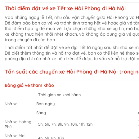
Thời điểm đặt vé xe Tết xe Hải Phòng đi Hà Nội
Vào những ngày lễ Tết, nhu cầu vận chuyển giữa Hải Phòng và H
Để đảm bảo bạn có vé và tránh tình trạng hết vé hoặc giá vé tă
thời điểm hợp lý để mua vé. Lựa chọn những nhà xe uy tín, mà bạ
xe không thực hiện nhồi nhét khách, và không áp dụng giá vé q
trong chuyến đi của bạn.
Thời điểm tốt nhất để đặt vé xe dịp Tết là ngay sau khi nhà xe 
Để biết thêm thông tin và hỗ trợ đặt vé, bạn có thể liên hệ theo s
phòng địa chỉ của nhà xe nêu trên để được tư vấn và hỗ trợ đặt v
Tần suất các chuyến xe Hải Phòng đi Hà Nội trong 
Bảng giá vé tham khảo
Thời gian xe khởi hành
Nhà xe
Ban ngày
Sáng
Nhà xe Hoàng
5h, 6h, 7h, 8h, 9h, 10h, 11h, 12h
Phú
Nhà xe Mai
4h, 6h, 8h, 10h