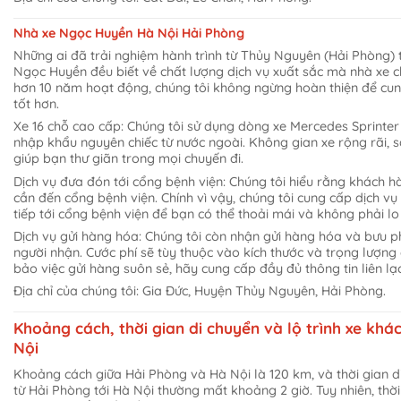
Nhà xe Ngọc Huyền Hà Nội Hải Phòng
Những ai đã trải nghiệm hành trình từ Thủy Nguyên (Hải Phòng) t
Ngọc Huyền đều biết về chất lượng dịch vụ xuất sắc mà nhà xe ch
hơn 10 năm hoạt động, chúng tôi không ngừng hoàn thiện để cu
tốt hơn.
Xe 16 chỗ cao cấp: Chúng tôi sử dụng dòng xe Mercedes Sprinter 
nhập khẩu nguyên chiếc từ nước ngoài. Không gian xe rộng rãi, s
giúp bạn thư giãn trong mọi chuyến đi.
Dịch vụ đưa đón tới cổng bệnh viện: Chúng tôi hiểu rằng khách h
cần đến cổng bệnh viện. Chính vì vậy, chúng tôi cung cấp dịch v
tiếp tới cổng bệnh viện để bạn có thể thoải mái và không phải lo
Dịch vụ gửi hàng hóa: Chúng tôi còn nhận gửi hàng hóa và bưu
người nhận. Cước phí sẽ tùy thuộc vào kích thước và trọng lượn
bảo việc gửi hàng suôn sẻ, hãy cung cấp đầy đủ thông tin liên lạc
Địa chỉ của chúng tôi: Gia Đức, Huyện Thủy Nguyên, Hải Phòng.
Khoảng cách, thời gian di chuyển và lộ trình xe khá
Nội
Khoảng cách giữa Hải Phòng và Hà Nội là 120 km, và thời gian 
từ Hải Phòng tới Hà Nội thường mất khoảng 2 giờ. Tuy nhiên, thời