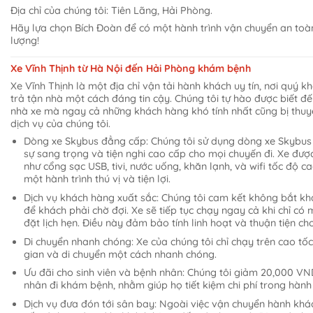
Địa chỉ của chúng tôi: Tiên Lãng, Hải Phòng.
Hãy lựa chọn Bích Đoàn để có một hành trình vận chuyển an toàn
lượng!
Xe Vĩnh Thịnh từ Hà Nội đến Hải Phòng khám bệnh
Xe Vĩnh Thịnh là một địa chỉ vận tải hành khách uy tín, nơi quý
trả tận nhà một cách đáng tin cậy. Chúng tôi tự hào được biết đ
nhà xe mà ngay cả những khách hàng khó tính nhất cũng bị thuy
dịch vụ của chúng tôi.
Dòng xe Skybus đẳng cấp: Chúng tôi sử dụng dòng xe Skybus
sự sang trọng và tiện nghi cao cấp cho mọi chuyến đi. Xe được
như cổng sạc USB, tivi, nước uống, khăn lạnh, và wifi tốc độ 
một hành trình thú vị và tiện lợi.
Dịch vụ khách hàng xuất sắc: Chúng tôi cam kết không bắt k
để khách phải chờ đợi. Xe sẽ tiếp tục chạy ngay cả khi chỉ c
đặt lịch hẹn. Điều này đảm bảo tính linh hoạt và thuận tiện ch
Di chuyển nhanh chóng: Xe của chúng tôi chỉ chạy trên cao tốc,
gian và di chuyển một cách nhanh chóng.
Ưu đãi cho sinh viên và bệnh nhân: Chúng tôi giảm 20,000 VN
nhân đi khám bệnh, nhằm giúp họ tiết kiệm chi phí trong hành 
Dịch vụ đưa đón tới sân bay: Ngoài việc vận chuyển hành khác