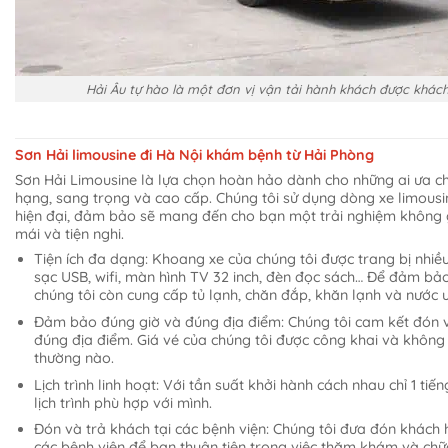
Hải Âu tự hào là một đơn vị vận tải hành khách được khác
Sơn Hải limousine đi Hà Nội khám bệnh từ Hải Phòng
Sơn Hải Limousine là lựa chọn hoàn hảo dành cho những ai ưa c
hạng, sang trọng và cao cấp. Chúng tôi sử dụng dòng xe limousi
hiện đại, đảm bảo sẽ mang đến cho bạn một trải nghiệm không 
mái và tiện nghi.
Tiện ích đa dạng: Khoang xe của chúng tôi được trang bị nhiề
sạc USB, wifi, màn hình TV 32 inch, đèn đọc sách… Để đảm bảo 
chúng tôi còn cung cấp tủ lạnh, chăn đắp, khăn lạnh và nước 
Đảm bảo đúng giờ và đúng địa điểm: Chúng tôi cam kết đón v
đúng địa điểm. Giá vé của chúng tôi được công khai và không
thường nào.
Lịch trình linh hoạt: Với tần suất khởi hành cách nhau chỉ 1 tiế
lịch trình phù hợp với mình.
Đón và trả khách tại các bệnh viện: Chúng tôi đưa đón khách h
các bệnh viện để bạn thuận tiện trong việc thăm khám và chữ