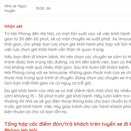
Nhà xe Ngọc
3h30, 6h
Huyền
Nhận xét
Từ Hải Phòng đến Hà Nội, có một tần suất cao về việc khởi hành
gian từ 30 đến 60 phút, sẽ có một chuyến xe xuất phát. Xe limous
thời gian, cho phép bạn lựa chọn giờ khởi hành phù hợp với lịch t
việc lựa chọn giờ khởi hành cẩn thận là quan trọng.
Nếu bạn định đi khám bệnh, thì nên chọn các chuyến xe sớm từ H
tránh được tình trạng tắc đường, và khi đến bệnh viện, bạn có t
mà không mất quá nhiều thời gian. Sau khi hoàn tất khám bệnh, 
Hải Phòng cùng với xe limousine. Không gian thoải mái của xe c
thoải mái trong quá trình di chuyển. Đừng chọn các chuyến xe tro
làm bạn mất thời gian và có nguy cơ trễ giờ.
Do giờ khởi hành của nhà xe có thể chênh lệch một chút do nhiều
sớm khoảng 15 – 30 phút trước giờ khởi hành. Hãy luôn kiểm tra đ
thường thì nhà xe sẽ gọi điện thoại thông báo cho bạn chuẩn bị 
trước giờ khởi hành. Việc này giúp tránh cho các hành khách phải
kiện thuận lợi cho cả bạn lẫn họ.
Tổng hợp các điểm đón/trả khách trên tuyến xe đi
Phòng Hà Nội