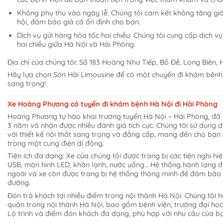
Không phụ thu vào ngày lễ: Chúng tôi cam kết không tăng gi
hội, đảm bảo giá cả ổn định cho bạn.
Dịch vụ gửi hàng hỏa tốc hai chiều: Chúng tôi cung cấp dịch v
hai chiều giữa Hà Nội và Hải Phòng.
Địa chỉ của chúng tôi: Số 183 Hoàng Như Tiếp, Bồ Đề, Long Biên, 
Hãy lựa chọn Sơn Hải Limousine để có một chuyến đi khám bệnh a
sang trọng!
Xe Hoàng Phương có tuyến đi khám bệnh Hà Nội đi Hải Phòng
Hoàng Phương tự hào khai trương tuyến Hà Nội – Hải Phòng, đã
3 năm và nhận được nhiều đánh giá tích cực. Chúng tôi sử dụng d
với thiết kế nội thất sang trọng và đẳng cấp, mang đến cho bạ
trong một cung điện di động.
Tiện ích đa dạng: Xe của chúng tôi được trang bị các tiện nghi hiệ
USB, màn hình LED, khăn lạnh, nước uống… Hệ thống hành lang 
ngoài và xe còn được trang bị hệ thống thông minh để đảm bảo 
đường.
Đón trả khách tại nhiều điểm trong nội thành Hà Nội: Chúng tôi h
quận trong nội thành Hà Nội, bao gồm bệnh viện, trường đại học
Lộ trình và điểm đón khách đa dạng, phù hợp với nhu cầu của b