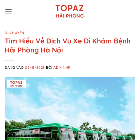
Bỏ
qua
nội
dung
DI CHUYỂN
Tìm Hiểu Về Dịch Vụ Xe Đi Khám Bệnh
Hải Phòng Hà Nội
ĐĂNG VÀO
09/11/2023
BỞI
ADMINHP