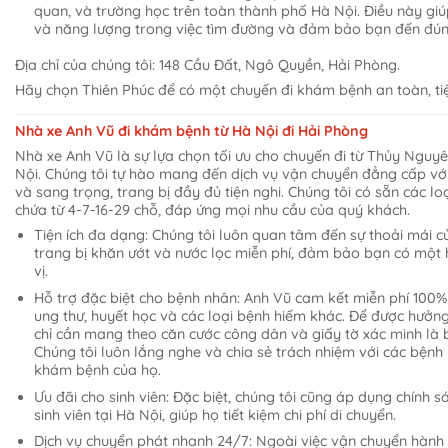
quan, và trường học trên toàn thành phố Hà Nội. Điều này giúp
và năng lượng trong việc tìm đường và đảm bảo bạn đến đúng n
Địa chỉ của chúng tôi: 148 Cầu Đất, Ngô Quyền, Hải Phòng.
Hãy chọn Thiên Phúc để có một chuyến đi khám bệnh an toàn, tiện
Nhà xe Anh Vũ đi khám bệnh từ Hà Nội đi Hải Phòng
Nhà xe Anh Vũ là sự lựa chọn tối ưu cho chuyến đi từ Thủy Nguy
Nội. Chúng tôi tự hào mang đến dịch vụ vận chuyển đẳng cấp với
và sang trọng, trang bị đầy đủ tiện nghi. Chúng tôi có sẵn các lo
chứa từ 4-7-16-29 chỗ, đáp ứng mọi nhu cầu của quý khách.
Tiện ích đa dạng: Chúng tôi luôn quan tâm đến sự thoải mái 
trang bị khăn ướt và nước lọc miễn phí, đảm bảo bạn có một hà
vị.
Hỗ trợ đặc biệt cho bệnh nhân: Anh Vũ cam kết miễn phí 100
ung thư, huyết học và các loại bệnh hiếm khác. Để được hưởn
chỉ cần mang theo căn cước công dân và giấy tờ xác minh là b
Chúng tôi luôn lắng nghe và chia sẻ trách nhiệm với các bệnh
khám bệnh của họ.
Ưu đãi cho sinh viên: Đặc biệt, chúng tôi cũng áp dụng chính 
sinh viên tại Hà Nội, giúp họ tiết kiệm chi phí di chuyển.
Dịch vụ chuyển phát nhanh 24/7: Ngoài việc vận chuyển hành 