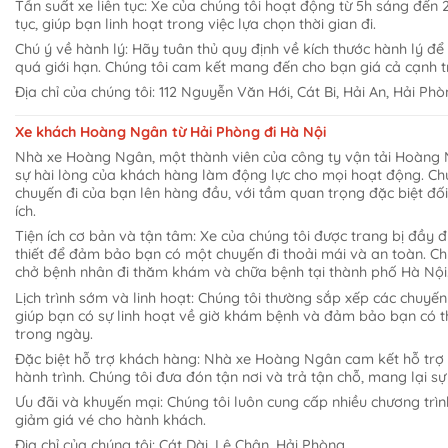
Tần suất xe liên tục: Xe của chúng tôi hoạt động từ 5h sáng đến 21
tục, giúp bạn linh hoạt trong việc lựa chọn thời gian đi.
Chú ý về hành lý: Hãy tuân thủ quy định về kích thước hành lý để
quá giới hạn. Chúng tôi cam kết mang đến cho bạn giá cả cạnh tr
Địa chỉ của chúng tôi: 112 Nguyễn Văn Hới, Cát Bi, Hải An, Hải Phò
Xe khách Hoàng Ngân từ Hải Phòng đi Hà Nội
Nhà xe Hoàng Ngân, một thành viên của công ty vận tải Hoàng N
sự hài lòng của khách hàng làm động lực cho mọi hoạt động. Ch
chuyến đi của bạn lên hàng đầu, với tầm quan trọng đặc biệt đối 
ích.
Tiện ích cơ bản và tận tâm: Xe của chúng tôi được trang bị đầy đ
thiết để đảm bảo bạn có một chuyến đi thoải mái và an toàn. Ch
chở bệnh nhân đi thăm khám và chữa bệnh tại thành phố Hà Nội
Lịch trình sớm và linh hoạt: Chúng tôi thường sắp xếp các chuyế
giúp bạn có sự linh hoạt về giờ khám bệnh và đảm bảo bạn có 
trong ngày.
Đặc biệt hỗ trợ khách hàng: Nhà xe Hoàng Ngân cam kết hỗ trợ
hành trình. Chúng tôi đưa đón tận nơi và trả tận chỗ, mang lại sự
Ưu đãi và khuyến mại: Chúng tôi luôn cung cấp nhiều chương trì
giảm giá vé cho hành khách.
Địa chỉ của chúng tôi: Cát Dài, Lê Chân, Hải Phòng.