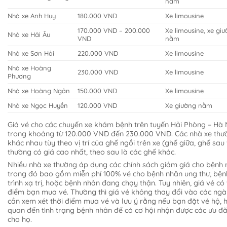
nằm
Nhà xe Anh Huy
180.000 VND
Xe limousine
170.000 VND – 200.000
Xe limousine, xe gi
Nhà xe Hải Âu
VND
nằm
Nhà xe Sơn Hải
220.000 VND
Xe limousine
Nhà xe Hoàng
230.000 VND
Xe limousine
Phương
Nhà xe Hoàng Ngân
150.000 VND
Xe limousine
Nhà xe Ngọc Huyền
120.000 VND
Xe giường nằm
Giá vé cho các chuyến xe khám bệnh trên tuyến Hải Phòng – Hà 
trong khoảng từ 120.000 VND đến 230.000 VND. Các nhà xe thườ
khác nhau tùy theo vị trí của ghế ngồi trên xe (ghế giữa, ghế sa
thường có giá cao nhất, theo sau là các ghế khác.
Nhiều nhà xe thường áp dụng các chính sách giảm giá cho bệnh 
trong đó bao gồm miễn phí 100% vé cho bệnh nhân ung thư, bệ
trình xạ trị, hoặc bệnh nhân đang chạy thận. Tuy nhiên, giá vé có 
điểm bạn mua vé. Thường thì giá vé không thay đổi vào các ngà
cần xem xét thời điểm mua vé và lưu ý rằng nếu bạn đặt vé hộ, h
quan đến tình trạng bệnh nhân để có cơ hội nhận được các ưu đ
cho họ.