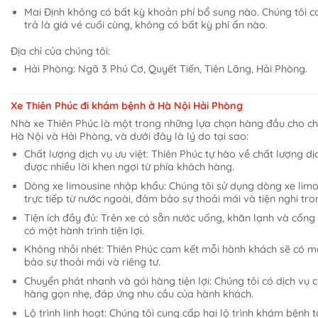
Mai Định không có bất kỳ khoản phí bổ sung nào. Chúng tôi c
trả là giá vé cuối cùng, không có bất kỳ phí ẩn nào.
Địa chỉ của chúng tôi:
Hải Phòng: Ngã 3 Phú Cơ, Quyết Tiến, Tiên Lãng, Hải Phòng.
Xe Thiên Phúc đi khám bệnh ở Hà Nội Hải Phòng
Nhà xe Thiên Phúc là một trong những lựa chọn hàng đầu cho c
Hà Nội và Hải Phòng, và dưới đây là lý do tại sao:
Chất lượng dịch vụ ưu việt: Thiên Phúc tự hào về chất lượng d
được nhiều lời khen ngợi từ phía khách hàng.
Dòng xe limousine nhập khẩu: Chúng tôi sử dụng dòng xe lim
trực tiếp từ nước ngoài, đảm bảo sự thoải mái và tiện nghi tro
Tiện ích đầy đủ: Trên xe có sẵn nước uống, khăn lạnh và cổng 
có một hành trình tiện lợi.
Không nhồi nhét: Thiên Phúc cam kết mỗi hành khách sẽ có mộ
bảo sự thoải mái và riêng tư.
Chuyển phát nhanh và gói hàng tiện lợi: Chúng tôi có dịch vụ
hàng gọn nhẹ, đáp ứng nhu cầu của hành khách.
Lộ trình linh hoạt: Chúng tôi cung cấp hai lộ trình khám bệnh t