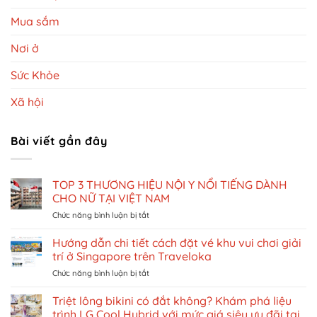
Mua sắm
Nơi ở
Sức Khỏe
Xã hội
Bài viết gần đây
TOP 3 THƯƠNG HIỆU NỘI Y NỔI TIẾNG DÀNH
CHO NỮ TẠI VIỆT NAM
ở
Chức năng bình luận bị tắt
TOP
3
Hướng dẫn chi tiết cách đặt vé khu vui chơi giải
THƯƠNG
trí ở Singapore trên Traveloka
HIỆU
ở
Chức năng bình luận bị tắt
NỘI
Hướng
Y
dẫn
Triệt lông bikini có đắt không? Khám phá liệu
NỔI
chi
TIẾNG
trình LG Cool Hybrid với mức giá siêu ưu đãi tại