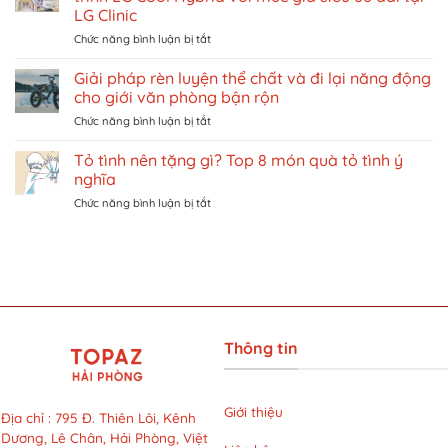
tiết
DÀNH
LG Clinic
cách
CHO
ở
Chức năng bình luận bị tắt
đặt
NỮ
Triệt
vé
TẠI
lông
khu
Giải pháp rèn luyện thể chất và đi lại năng động
VIỆT
bikini
vui
NAM
cho giới văn phòng bận rộn
có
chơi
ở
Chức năng bình luận bị tắt
đắt
giải
Giải
không?
trí
pháp
Tỏ tình nên tặng gì? Top 8 món quà tỏ tình ý
Khám
ở
rèn
phá
Singapore
nghĩa
luyện
liệu
trên
ở
Chức năng bình luận bị tắt
thể
trình
Traveloka
Tỏ
chất
LG
tình
và
Cool
nên
đi
Hybrid
tặng
lại
với
gì?
năng
mức
Top
động
giá
8
cho
siêu
món
giới
ưu
Thông tin
quà
văn
đãi
tỏ
phòng
tại
tình
bận
LG
ý
rộn
Giới thiệu
Clinic
Địa chỉ
:
795 Đ. Thiên Lôi, Kênh
nghĩa
Dương, Lê Chân, Hải Phòng, Việt